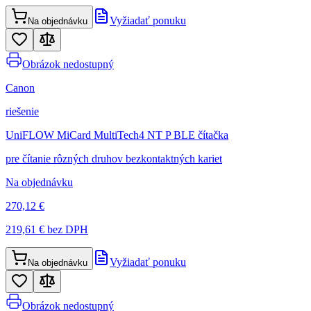
Vyžiadať ponuku
Na objednávku
Obrázok nedostupný
Canon
riešenie
UniFLOW MiCard MultiTech4 NT P BLE čítačka
pre čítanie rôzných druhov bezkontaktných kariet
Na objednávku
270,12 €
219,61 €
bez DPH
Vyžiadať ponuku
Na objednávku
Obrázok nedostupný