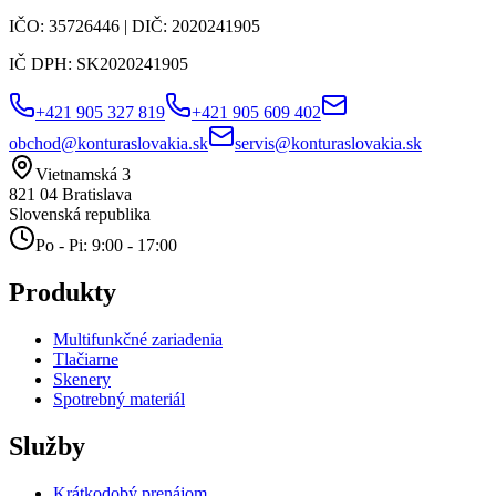
IČO:
35726446
| DIČ:
2020241905
IČ DPH:
SK2020241905
+421 905 327 819
+421 905 609 402
obchod@konturaslovakia.sk
servis@konturaslovakia.sk
Vietnamská 3
821 04
Bratislava
Slovenská republika
Po - Pi: 9:00 - 17:00
Produkty
Multifunkčné zariadenia
Tlačiarne
Skenery
Spotrebný materiál
Služby
Krátkodobý prenájom