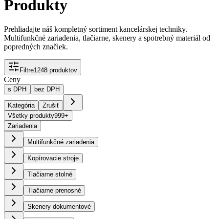
Produkty
Prehliadajte náš kompletný sortiment kancelárskej techniky.
Multifunkčné zariadenia, tlačiarne, skenery a spotrebný materiál od
popredných značiek.
Filtre
1
248
produktov
Ceny
s DPH
bez DPH
Kategória
Zrušiť
Všetky produkty
999+
Zariadenia
Multifunkčné zariadenia
Kopírovacie stroje
Tlačiarne stolné
Tlačiarne prenosné
Skenery dokumentové