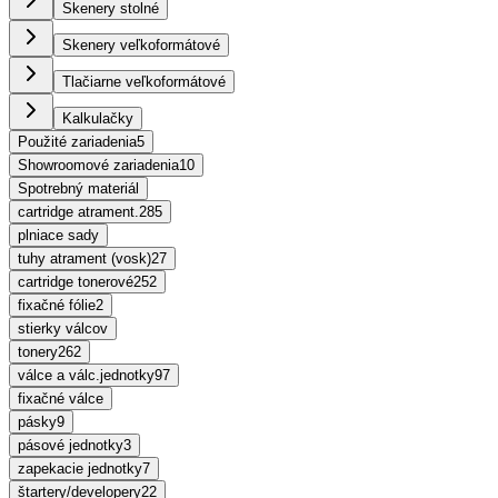
Skenery stolné
Skenery veľkoformátové
Tlačiarne veľkoformátové
Kalkulačky
Použité zariadenia
5
Showroomové zariadenia
10
Spotrebný materiál
cartridge atrament.
285
plniace sady
tuhy atrament (vosk)
27
cartridge tonerové
252
fixačné fólie
2
stierky válcov
tonery
262
válce a válc.jednotky
97
fixačné válce
pásky
9
pásové jednotky
3
zapekacie jednotky
7
štartery/developery
22