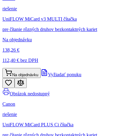
riešenie
UniFLOW MiCard v3 MULTI čítačka
pre čítanie rôzných druhov bezkontaktných kariet
Na objednávku
138,26 €
112,40 €
bez DPH
Vyžiadať ponuku
Na objednávku
Obrázok nedostupný
Canon
riešenie
UniFLOW MiCard PLUS Ci čítačka
pre čítanie rôzných druhov bezkontaktných kariet