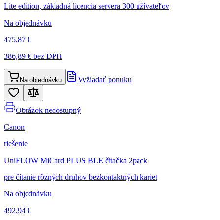
Lite edition, základná licencia servera 300 užívateľov
Na objednávku
475,87 €
386,89 €
bez DPH
Vyžiadať ponuku
Na objednávku
Obrázok nedostupný
Canon
riešenie
UniFLOW MiCard PLUS BLE čítačka 2pack
pre čítanie rôzných druhov bezkontaktných kariet
Na objednávku
492,94 €