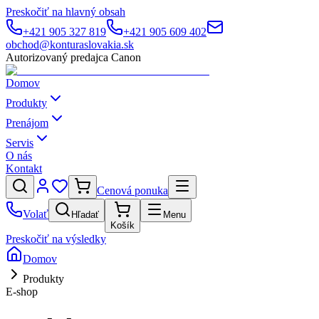
Preskočiť na hlavný obsah
+421 905 327 819
+421 905 609 402
obchod@konturaslovakia.sk
Autorizovaný predajca Canon
Domov
Produkty
Prenájom
Servis
O nás
Kontakt
Cenová ponuka
Volať
Hľadať
Menu
Košík
Preskočiť na výsledky
Domov
Produkty
E-shop