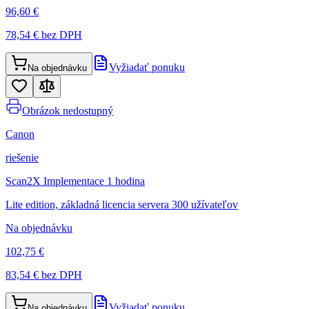
96,60 €
78,54 €
bez DPH
Vyžiadať ponuku
Na objednávku
Obrázok nedostupný
Canon
riešenie
Scan2X Implementace 1 hodina
Lite edition, základná licencia servera 300 užívateľov
Na objednávku
102,75 €
83,54 €
bez DPH
Vyžiadať ponuku
Na objednávku