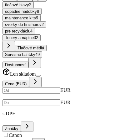
tlačové hlavy
2
odpadné nádobky
8
maintenance kits
9
svorky do finisherov
2
pre recykláciu
4
Tonery a náplne
32
Tlačové médiá
Servisné balíčky
49
Dostupnosť
Len skladom
Cena (EUR)
EUR
—
EUR
s DPH
Značky
Canon