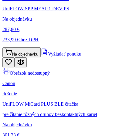
UniFLOW SPP MEAP 1 DEV PS
Na objednávku
287,80 €
233,99 €
bez DPH
Vyžiadať ponuku
Na objednávku
Obrázok nedostupný
Canon
riešenie
UniFLOW MiCard PLUS BLE čítačka
pre čítanie rôzných druhov bezkontaktných kariet
Na objednávku
301,23 €