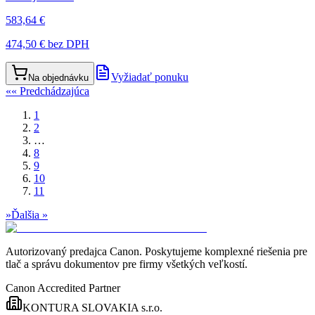
583,64 €
474,50 €
bez DPH
Vyžiadať ponuku
Na objednávku
«
« Predchádzajúca
1
2
…
8
9
10
11
»
Ďalšia »
Autorizovaný predajca Canon
. Poskytujeme komplexné riešenia pre
tlač a správu dokumentov pre firmy všetkých veľkostí.
Canon Accredited Partner
KONTURA SLOVAKIA s.r.o.