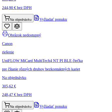
244,90 €
bez DPH
Vyžiadať ponuku
Na objednávku
Obrázok nedostupný
Canon
riešenie
UniFLOW MiCard MultiTech4 NT PI BLE čtečka
pre čítanie rôzných druhov bezkontaktných kariet
Na objednávku
305,62 €
248,47 €
bez DPH
Vyžiadať ponuku
Na objednávku