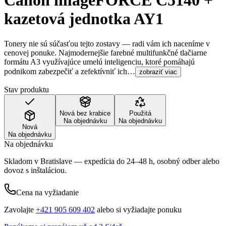
Canon imageFORCE C5140 +
kazetová jednotka AY1
Tonery nie sú súčasťou tejto zostavy — radi vám ich naceníme v
cenovej ponuke. Najmodernejšie farebné multifunkčné tlačiarne
formátu A3 využívajúce umelú inteligenciu, ktoré pomáhajú
podnikom zabezpečiť a zefektívniť ich…
zobraziť viac
Stav produktu
Nová bez krabice
Použitá
Na objednávku
Na objednávku
Nová
Na objednávku
Na objednávku
Skladom v Bratislave — expedícia do 24–48 h, osobný odber alebo
dovoz s inštaláciou.
Cena na vyžiadanie
Zavolajte
+421 905 609 402
alebo si vyžiadajte ponuku