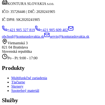
KONTURA SLOVAKIA s.r.o.
IČO:
35726446
| DIČ:
2020241905
IČ DPH:
SK2020241905
+421 905 327 819
+421 905 609 402
obchod@konturaslovakia.sk
servis@konturaslovakia.sk
Vietnamská 3
821 04
Bratislava
Slovenská republika
Po - Pi: 9:00 - 17:00
Produkty
Multifunkčné zariadenia
Tlačiarne
Skenery
Spotrebný materiál
Služby