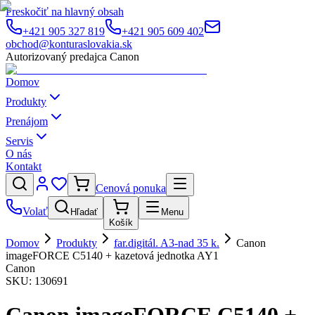
Preskočiť na hlavný obsah
+421 905 327 819
+421 905 609 402
obchod@konturaslovakia.sk
Autorizovaný predajca Canon
Domov
Produkty
Prenájom
Servis
O nás
Kontakt
Cenová ponuka
Volať
Hľadať
Menu
Košík
Domov
Produkty
far.digitál. A3-nad 35 k.
Canon
imageFORCE C5140 + kazetová jednotka AY1
Canon
SKU:
130691