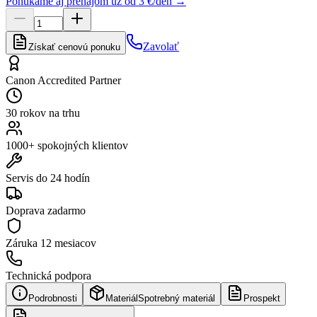
Ponúkame aj prenájom už od 3 €/deň →
Zavolať
Získať cenovú ponuku
Canon Accredited Partner
30 rokov na trhu
1000+ spokojných klientov
Servis do 24 hodín
Doprava zadarmo
Záruka
12 mesiacov
Technická podpora
Podrobnosti
Materiál
Spotrebný materiál
Prospekt