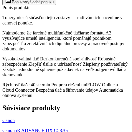
Ponuka
Vyžiadať ponuku
Popis produktu
Tonery nie sú súčasťou tejto zostavy — radi vám ich naceníme v
cenovej ponuke.
Najmodernejšie farebné multifunkčné tlačiarne formátu A3
využívajúce umelú inteligenciu, ktoré pomáhajú podnikom
zabezpečiť a zefektívniť ich digitálne procesy a pracovné postupy
dokumentov.
Vysokokvalitná tlač Bezkonkurenčná spoľahlivosť Robustné
zabezpečenie Zlepšiť úsilie o udržateľnosť Zlepšený používateľský
zážitok Jednoduché splnenie požiadaviek na veľkoobjemovú tlač a
skenovanie
Rýchlosť tlače 40 str./min Podpora riešení uniFLOW Online a
Cloud Connector Bezpečná tlač a šifrovanie údajov Automatická
obnova systému
Súvisiace produkty
Canon
Canon iR ADVANCE DX C5870i