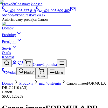
Preskočiť na hlavný obsah
+421 905 327 819
+421 905 609 402
obchod@konturaslovakia.sk
Autorizovaný predajca Canon
Domov
Produkty
Prenájom
Servis
O nás
Kontakt
Cenová ponuka
Volať
Hľadať
Menu
Košík
Domov
Produkty
nad 40 str/min
Canon imageFORMULA
DR-G2110 (A3)
Canon
SKU:
120259