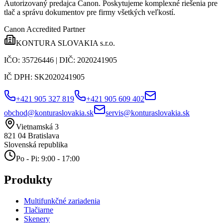
Autorizovaný predajca Canon
. Poskytujeme komplexné riešenia pre
tlač a správu dokumentov pre firmy všetkých veľkostí.
Canon Accredited Partner
KONTURA SLOVAKIA s.r.o.
IČO:
35726446
| DIČ:
2020241905
IČ DPH:
SK2020241905
+421 905 327 819
+421 905 609 402
obchod@konturaslovakia.sk
servis@konturaslovakia.sk
Vietnamská 3
821 04
Bratislava
Slovenská republika
Po - Pi: 9:00 - 17:00
Produkty
Multifunkčné zariadenia
Tlačiarne
Skenery