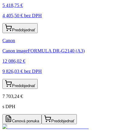
5 418,75 €
4 405,50 €
bez DPH
Predobjednať
Canon
Canon imageFORMULA DR-G2140 (A3)
12 086,02 €
9 826,03 €
bez DPH
Predobjednať
7 703,24 €
s DPH
Cenová ponuka
Predobjednať