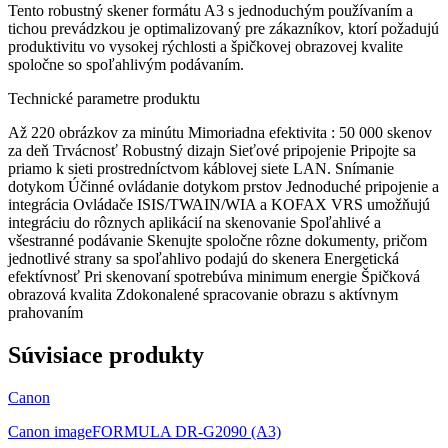
Tento robustný skener formátu A3 s jednoduchým používaním a
tichou prevádzkou je optimalizovaný pre zákazníkov, ktorí požadujú
produktivitu vo vysokej rýchlosti a špičkovej obrazovej kvalite
spoločne so spoľahlivým podávaním.
Technické parametre produktu
Až 220 obrázkov za minútu Mimoriadna efektivita : 50 000 skenov
za deň Trvácnosť Robustný dizajn Sieťové pripojenie Pripojte sa
priamo k sieti prostredníctvom káblovej siete LAN. Snímanie
dotykom Účinné ovládanie dotykom prstov Jednoduché pripojenie a
integrácia Ovládače ISIS/TWAIN/WIA a KOFAX VRS umožňujú
integráciu do rôznych aplikácií na skenovanie Spoľahlivé a
všestranné podávanie Skenujte spoločne rôzne dokumenty, pričom
jednotlivé strany sa spoľahlivo podajú do skenera Energetická
efektívnosť Pri skenovaní spotrebúva minimum energie Špičková
obrazová kvalita Zdokonalené spracovanie obrazu s aktívnym
prahovaním
Súvisiace produkty
Canon
Canon imageFORMULA DR-G2090 (A3)