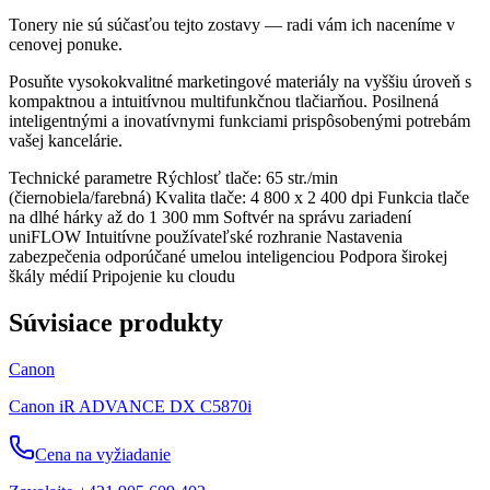
Tonery nie sú súčasťou tejto zostavy — radi vám ich naceníme v
cenovej ponuke.
Posuňte vysokokvalitné marketingové materiály na vyššiu úroveň s
kompaktnou a intuitívnou multifunkčnou tlačiarňou. Posilnená
inteligentnými a inovatívnymi funkciami prispôsobenými potrebám
vašej kancelárie.
Technické parametre Rýchlosť tlače: 65 str./min
(čiernobiela/farebná) Kvalita tlače: 4 800 x 2 400 dpi Funkcia tlače
na dlhé hárky až do 1 300 mm Softvér na správu zariadení
uniFLOW Intuitívne používateľské rozhranie Nastavenia
zabezpečenia odporúčané umelou inteligenciou Podpora širokej
škály médií Pripojenie ku cloudu
Súvisiace produkty
Canon
Canon iR ADVANCE DX C5870i
Cena na vyžiadanie