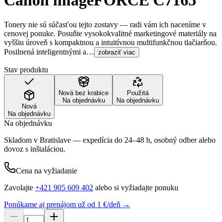
Canon imageFORCE C7165
Tonery nie sú súčasťou tejto zostavy — radi vám ich naceníme v
cenovej ponuke. Posuňte vysokokvalitné marketingové materiály na
vyššiu úroveň s kompaktnou a intuitívnou multifunkčnou tlačiarňou.
Posilnená inteligentnými a…
zobraziť viac
Stav produktu
Nová bez krabice
Použitá
Na objednávku
Na objednávku
Nová
Na objednávku
Na objednávku
Skladom v Bratislave — expedícia do 24–48 h, osobný odber alebo
dovoz s inštaláciou.
Cena na vyžiadanie
Zavolajte
+421 905 609 402
alebo si vyžiadajte ponuku
Ponúkame aj prenájom už od 1 €/deň →