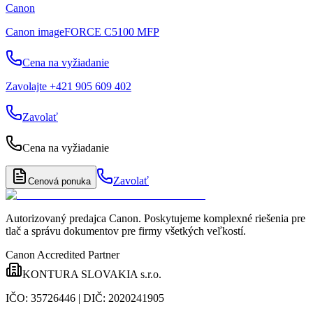
Canon
Canon imageFORCE C5100 MFP
Cena na vyžiadanie
Zavolajte +421 905 609 402
Zavolať
Cena na vyžiadanie
Zavolať
Cenová ponuka
Autorizovaný predajca Canon
. Poskytujeme komplexné riešenia pre
tlač a správu dokumentov pre firmy všetkých veľkostí.
Canon Accredited Partner
KONTURA SLOVAKIA s.r.o.
IČO:
35726446
| DIČ:
2020241905