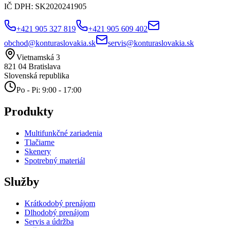
IČ DPH:
SK2020241905
+421 905 327 819
+421 905 609 402
obchod@konturaslovakia.sk
servis@konturaslovakia.sk
Vietnamská 3
821 04
Bratislava
Slovenská republika
Po - Pi: 9:00 - 17:00
Produkty
Multifunkčné zariadenia
Tlačiarne
Skenery
Spotrebný materiál
Služby
Krátkodobý prenájom
Dlhodobý prenájom
Servis a údržba