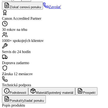
Zavolať
Získať cenovú ponuku
Canon Accredited Partner
30 rokov na trhu
1000+ spokojných klientov
Servis do 24 hodín
Doprava zadarmo
Záruka
12 mesiacov
Technická podpora
Podrobnosti
Materiál
Spotrebný materiál
Prospekt
Ponuka
Vyžiadať ponuku
Popis produktu