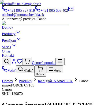
Preskočiť na hlavný obsah
+421 905 327 819
+421 905 609 402
obchod@konturaslovakia.sk
Autorizovaný predajca Canon
Domov
Produkty
Prenájom
Servis
O nás
Kontakt
Cenová ponuka
Volať
Hľadať
Menu
Košík
Domov
Produkty
far.digitál. A3-nad 35 k.
Canon
imageFORCE C7165
Canon
SKU:
129870