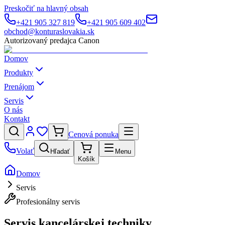
Preskočiť na hlavný obsah
+421 905 327 819
+421 905 609 402
obchod@konturaslovakia.sk
Autorizovaný predajca Canon
Domov
Produkty
Prenájom
Servis
O nás
Kontakt
Cenová ponuka
Volať
Hľadať
Menu
Košík
Domov
Servis
Profesionálny servis
Servis kancelárskej
techniky