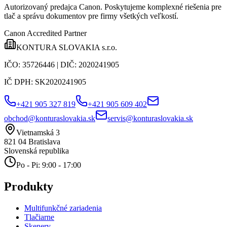
Autorizovaný predajca Canon
. Poskytujeme komplexné riešenia pre
tlač a správu dokumentov pre firmy všetkých veľkostí.
Canon Accredited Partner
KONTURA SLOVAKIA s.r.o.
IČO:
35726446
| DIČ:
2020241905
IČ DPH:
SK2020241905
+421 905 327 819
+421 905 609 402
obchod@konturaslovakia.sk
servis@konturaslovakia.sk
Vietnamská 3
821 04
Bratislava
Slovenská republika
Po - Pi: 9:00 - 17:00
Produkty
Multifunkčné zariadenia
Tlačiarne
Skenery