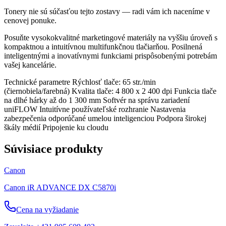
Tonery nie sú súčasťou tejto zostavy — radi vám ich naceníme v
cenovej ponuke.
Posuňte vysokokvalitné marketingové materiály na vyššiu úroveň s
kompaktnou a intuitívnou multifunkčnou tlačiarňou. Posilnená
inteligentnými a inovatívnymi funkciami prispôsobenými potrebám
vašej kancelárie.
Technické parametre Rýchlosť tlače: 65 str./min
(čiernobiela/farebná) Kvalita tlače: 4 800 x 2 400 dpi Funkcia tlače
na dlhé hárky až do 1 300 mm Softvér na správu zariadení
uniFLOW Intuitívne používateľské rozhranie Nastavenia
zabezpečenia odporúčané umelou inteligenciou Podpora širokej
škály médií Pripojenie ku cloudu
Súvisiace produkty
Canon
Canon iR ADVANCE DX C5870i
Cena na vyžiadanie