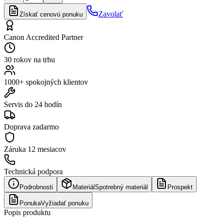
Zavolať
Získať cenovú ponuku
Canon Accredited Partner
30 rokov na trhu
1000+ spokojných klientov
Servis do 24 hodín
Doprava zadarmo
Záruka
12 mesiacov
Technická podpora
Podrobnosti
Materiál
Spotrebný materiál
Prospekt
Ponuka
Vyžiadať ponuku
Popis produktu