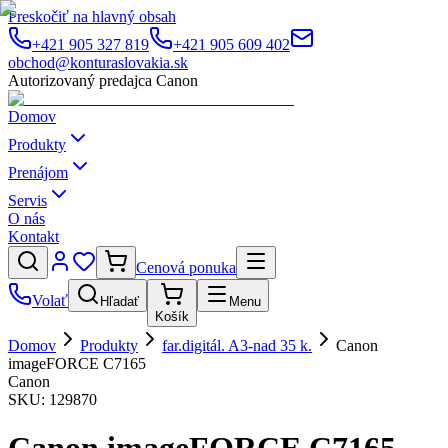
Preskočiť na hlavný obsah
+421 905 327 819
+421 905 609 402
obchod@konturaslovakia.sk
Autorizovaný predajca Canon
Domov
Produkty
Prenájom
Servis
O nás
Kontakt
Cenová ponuka
Volať
Hľadať
Menu
Košík
Domov
Produkty
far.digitál. A3-nad 35 k.
Canon
imageFORCE C7165
Canon
SKU:
129870