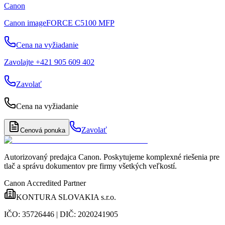
Canon
Canon imageFORCE C5100 MFP
Cena na vyžiadanie
Zavolajte +421 905 609 402
Zavolať
Cena na vyžiadanie
Zavolať
Cenová ponuka
Autorizovaný predajca Canon
. Poskytujeme komplexné riešenia pre
tlač a správu dokumentov pre firmy všetkých veľkostí.
Canon Accredited Partner
KONTURA SLOVAKIA s.r.o.
IČO:
35726446
| DIČ:
2020241905