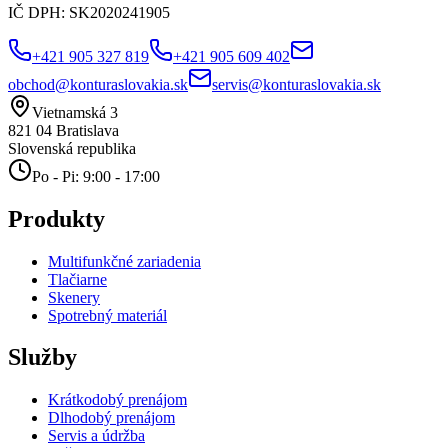
IČ DPH:
SK2020241905
+421 905 327 819
+421 905 609 402
obchod@konturaslovakia.sk
servis@konturaslovakia.sk
Vietnamská 3
821 04
Bratislava
Slovenská republika
Po - Pi: 9:00 - 17:00
Produkty
Multifunkčné zariadenia
Tlačiarne
Skenery
Spotrebný materiál
Služby
Krátkodobý prenájom
Dlhodobý prenájom
Servis a údržba