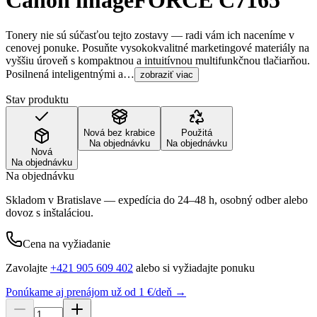
Canon imageFORCE C7165
Tonery nie sú súčasťou tejto zostavy — radi vám ich naceníme v
cenovej ponuke. Posuňte vysokokvalitné marketingové materiály na
vyššiu úroveň s kompaktnou a intuitívnou multifunkčnou tlačiarňou.
Posilnená inteligentnými a…
zobraziť viac
Stav produktu
Nová bez krabice
Použitá
Na objednávku
Na objednávku
Nová
Na objednávku
Na objednávku
Skladom v Bratislave — expedícia do 24–48 h, osobný odber alebo
dovoz s inštaláciou.
Cena na vyžiadanie
Zavolajte
+421 905 609 402
alebo si vyžiadajte ponuku
Ponúkame aj prenájom už od 1 €/deň →