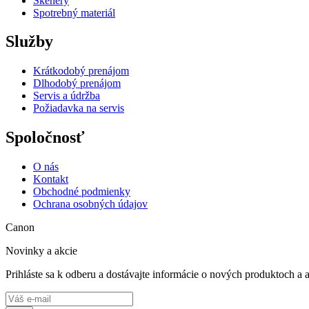
Skenery
Spotrebný materiál
Služby
Krátkodobý prenájom
Dlhodobý prenájom
Servis a údržba
Požiadavka na servis
Spoločnosť
O nás
Kontakt
Obchodné podmienky
Ochrana osobných údajov
Canon
Novinky a akcie
Prihláste sa k odberu a dostávajte informácie o nových produktoch a 