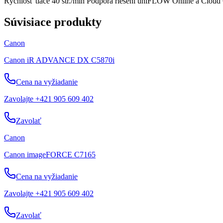
Rýchlosť tlače 40 str./min Podpora riešení uniFLOW Online a Cloud
Súvisiace produkty
Canon
Canon iR ADVANCE DX C5870i
Cena na vyžiadanie
Zavolajte +421 905 609 402
Zavolať
Canon
Canon imageFORCE C7165
Cena na vyžiadanie
Zavolajte +421 905 609 402
Zavolať