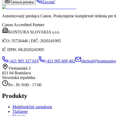
Zavolať
Cenová ponuka
Autorizovaný predajca Canon
. Poskytujeme komplexné riešenia pre t
Canon Accredited Partner
KONTURA SLOVAKIA s.r.o.
IČO:
35726446
| DIČ:
2020241905
IČ DPH:
SK2020241905
+421 905 327 819
+421 905 609 402
obchod@konturaslov
Vietnamská 3
821 04
Bratislava
Slovenská republika
Po - Pi: 9:00 - 17:00
Produkty
Multifunkčné zariadenia
Tlačiarne