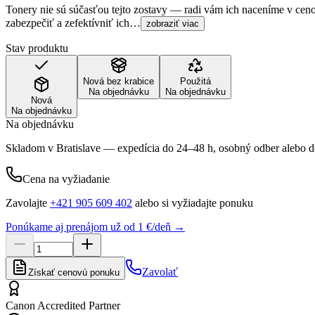
Tonery nie sú súčasťou tejto zostavy — radi vám ich naceníme v cen
zabezpečiť a zefektívniť ich…
zobraziť viac
Stav produktu
Nová bez krabice
Použitá
Na objednávku
Na objednávku
Nová
Na objednávku
Na objednávku
Skladom v Bratislave — expedícia do 24–48 h, osobný odber alebo do
Cena na vyžiadanie
Zavolajte
+421 905 609 402
alebo si vyžiadajte ponuku
Ponúkame aj prenájom už od 1 €/deň →
Zavolať
Získať cenovú ponuku
Canon Accredited Partner