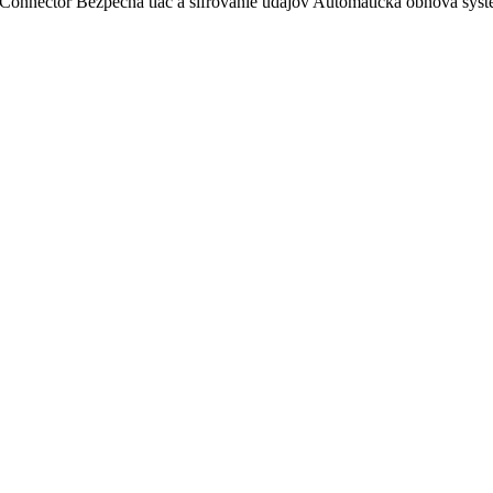
 Connector Bezpečná tlač a šifrovanie údajov Automatická obnova sys