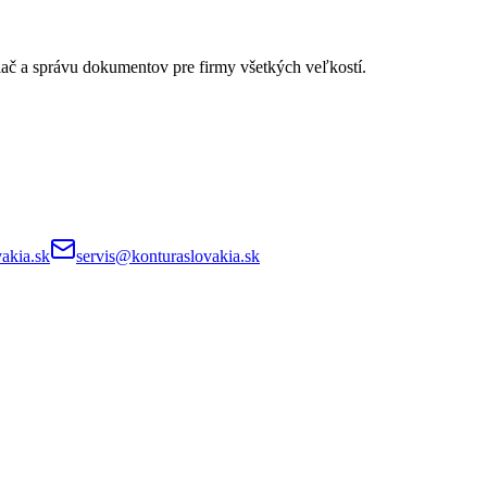
lač a správu dokumentov pre firmy všetkých veľkostí.
akia.sk
servis@konturaslovakia.sk