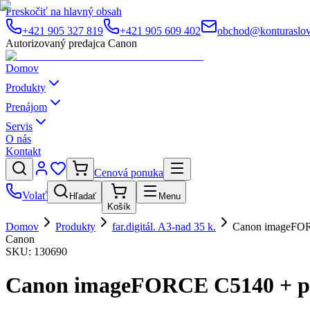
Preskočiť na hlavný obsah
+421 905 327 819
+421 905 609 402
obchod@konturaslov
Autorizovaný predajca Canon
Domov
Produkty
Prenájom
Servis
O nás
Kontakt
Cenová ponuka
Volať
Hľadať
Menu
Košík
Domov
Produkty
far.digitál. A3-nad 35 k.
Canon imageFOR
Canon
SKU:
130690
Canon imageFORCE C5140 + p