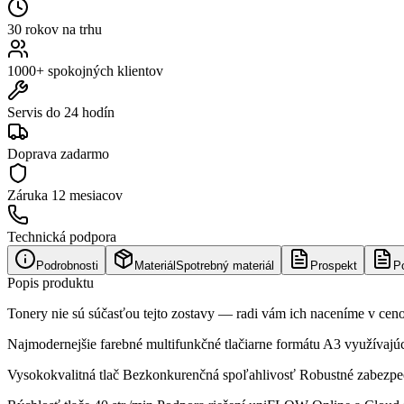
30 rokov na trhu
1000+ spokojných klientov
Servis do 24 hodín
Doprava zadarmo
Záruka
12 mesiacov
Technická podpora
Podrobnosti
Materiál
Spotrebný materiál
Prospekt
P
Popis produktu
Tonery nie sú súčasťou tejto zostavy — radi vám ich naceníme v cen
Najmodernejšie farebné multifunkčné tlačiarne formátu A3 využívajú
Vysokokvalitná tlač Bezkonkurenčná spoľahlivosť Robustné zabezpeče