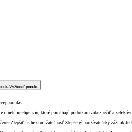
onuka
Vyžiadať ponuku
ovej ponuke.
ce umelú inteligenciu, ktoré pomáhajú podnikom zabezpečiť a zefektívn
nie Zlepšiť úsilie o udržateľnosť Zlepšený používateľský zážitok Je