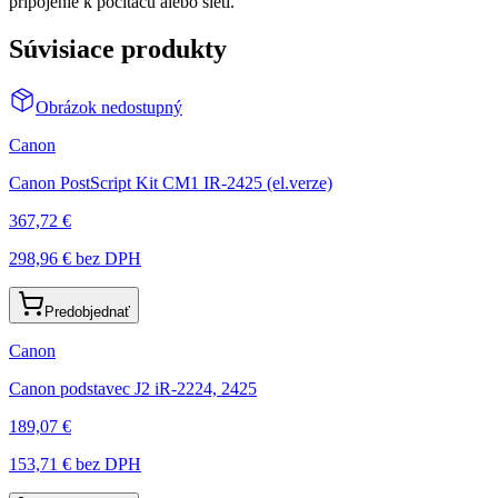
pripojenie k počítaču alebo sieti.
Súvisiace produkty
Obrázok nedostupný
Canon
Canon PostScript Kit CM1 IR-2425 (el.verze)
367,72 €
298,96 €
bez DPH
Predobjednať
Canon
Canon podstavec J2 iR-2224, 2425
189,07 €
153,71 €
bez DPH