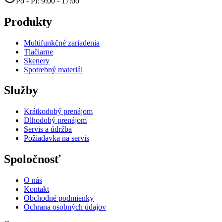
Po - Pi: 9:00 - 17:00
Produkty
Multifunkčné zariadenia
Tlačiarne
Skenery
Spotrebný materiál
Služby
Krátkodobý prenájom
Dlhodobý prenájom
Servis a údržba
Požiadavka na servis
Spoločnosť
O nás
Kontakt
Obchodné podmienky
Ochrana osobných údajov