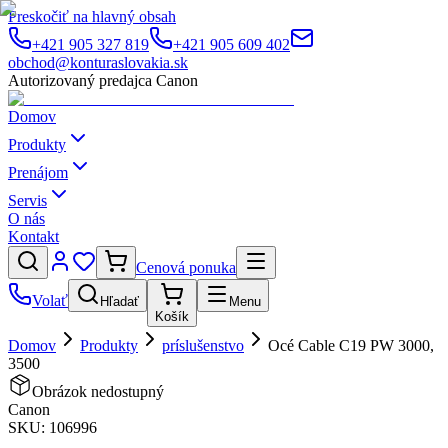
Preskočiť na hlavný obsah
+421 905 327 819
+421 905 609 402
obchod@konturaslovakia.sk
Autorizovaný predajca Canon
Domov
Produkty
Prenájom
Servis
O nás
Kontakt
Cenová ponuka
Volať
Hľadať
Menu
Košík
Domov
Produkty
príslušenstvo
Océ Cable C19 PW 3000,
3500
Obrázok nedostupný
Canon
SKU:
106996