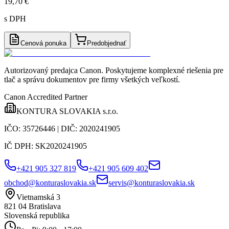
19,70 €
s DPH
Cenová ponuka
Predobjednať
Autorizovaný predajca Canon
. Poskytujeme komplexné riešenia pre
tlač a správu dokumentov pre firmy všetkých veľkostí.
Canon Accredited Partner
KONTURA SLOVAKIA s.r.o.
IČO:
35726446
| DIČ:
2020241905
IČ DPH:
SK2020241905
+421 905 327 819
+421 905 609 402
obchod@konturaslovakia.sk
servis@konturaslovakia.sk
Vietnamská 3
821 04
Bratislava
Slovenská republika