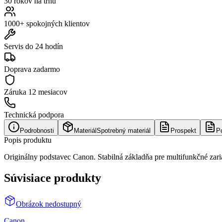
30 rokov na trhu
1000+ spokojných klientov
Servis do 24 hodín
Doprava zadarmo
Záruka
12 mesiacov
Technická podpora
Podrobnosti
Materiál
Spotrebný materiál
Prospekt
P
Popis produktu
Originálny podstavec Canon. Stabilná základňa pre multifunkčné za
Súvisiace produkty
Obrázok nedostupný
Canon