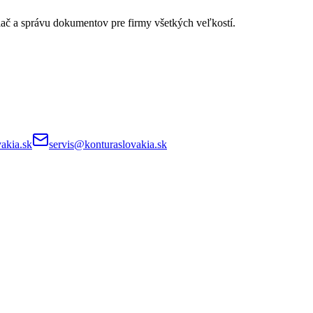
lač a správu dokumentov pre firmy všetkých veľkostí.
akia.sk
servis@konturaslovakia.sk