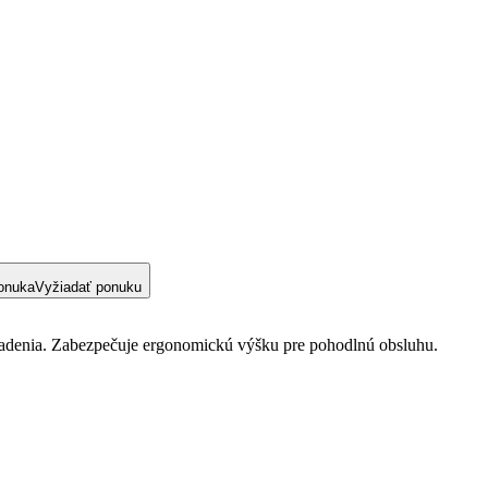
onuka
Vyžiadať ponuku
riadenia. Zabezpečuje ergonomickú výšku pre pohodlnú obsluhu.