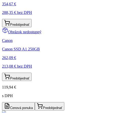
354,67 €
288,35 €
bez DPH
Predobjednať
Obrázok nedostupný
Canon
Canon SSD A1 250GB
262,09 €
213,08 €
bez DPH
Predobjednať
119,94 €
s DPH
Cenová ponuka
Predobjednať