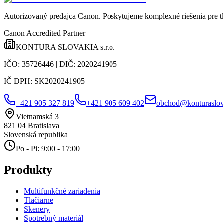
Autorizovaný predajca Canon
. Poskytujeme komplexné riešenia pre t
Canon Accredited Partner
KONTURA SLOVAKIA s.r.o.
IČO:
35726446
| DIČ:
2020241905
IČ DPH:
SK2020241905
+421 905 327 819
+421 905 609 402
obchod@konturaslov
Vietnamská 3
821 04
Bratislava
Slovenská republika
Po - Pi: 9:00 - 17:00
Produkty
Multifunkčné zariadenia
Tlačiarne
Skenery
Spotrebný materiál