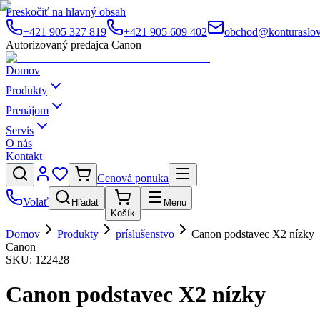
Preskočiť na hlavný obsah
+421 905 327 819
+421 905 609 402
obchod@konturaslov
Autorizovaný predajca Canon
Domov
Produkty
Prenájom
Servis
O nás
Kontakt
Cenová ponuka
Volať
Hľadať
Menu
Košík
Domov
Produkty
príslušenstvo
Canon podstavec X2 nízky
Canon
SKU:
122428
Canon podstavec X2 nízky