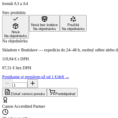
formát A3 a A4
Stav produktu
Nová bez krabice
Použitá
Na objednávku
Na objednávku
Nová
Na objednávku
Na objednávku
Skladom v Bratislave — expedícia do 24–48 h, osobný odber alebo do
119,94 €
s DPH
97,51 €
bez DPH
Ponúkame aj prenájom už od 1 €/deň →
Získať cenovú ponuku
Predobjednať
Canon Accredited Partner