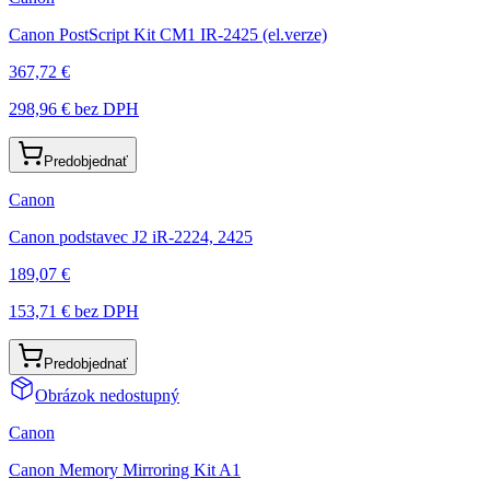
Canon PostScript Kit CM1 IR-2425 (el.verze)
367,72 €
298,96 €
bez DPH
Predobjednať
Canon
Canon podstavec J2 iR-2224, 2425
189,07 €
153,71 €
bez DPH
Predobjednať
Obrázok nedostupný
Canon
Canon Memory Mirroring Kit A1