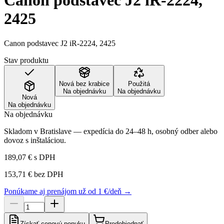
Canon podstavec J2 iR-2224,
2425
Canon podstavec J2 iR-2224, 2425
Stav produktu
Nová bez krabice
Použitá
Na objednávku
Na objednávku
Nová
Na objednávku
Na objednávku
Skladom v Bratislave — expedícia do 24–48 h, osobný odber alebo
dovoz s inštaláciou.
189,07 €
s DPH
153,71 €
bez DPH
Ponúkame aj prenájom už od 1 €/deň →
Získať cenovú ponuku
Predobjednať