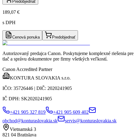
Predobjednať
189,07 €
s DPH
Cenová ponuka
Predobjednať
Autorizovaný predajca Canon
. Poskytujeme komplexné riešenia pre
tlač a správu dokumentov pre firmy všetkých veľkostí.
Canon Accredited Partner
KONTURA SLOVAKIA s.r.o.
IČO:
35726446
| DIČ:
2020241905
IČ DPH:
SK2020241905
+421 905 327 819
+421 905 609 402
obchod@konturaslovakia.sk
servis@konturaslovakia.sk
Vietnamská 3
821 04
Bratislava