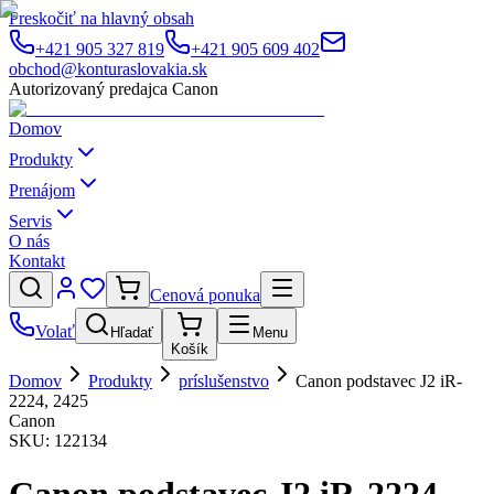
Preskočiť na hlavný obsah
+421 905 327 819
+421 905 609 402
obchod@konturaslovakia.sk
Autorizovaný predajca Canon
Domov
Produkty
Prenájom
Servis
O nás
Kontakt
Cenová ponuka
Volať
Hľadať
Menu
Košík
Domov
Produkty
príslušenstvo
Canon podstavec J2 iR-
2224, 2425
Canon
SKU:
122134