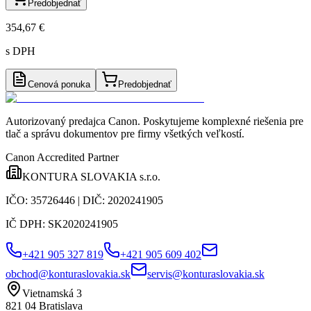
Predobjednať
354,67 €
s DPH
Cenová ponuka
Predobjednať
Autorizovaný predajca Canon
. Poskytujeme komplexné riešenia pre
tlač a správu dokumentov pre firmy všetkých veľkostí.
Canon Accredited Partner
KONTURA SLOVAKIA s.r.o.
IČO:
35726446
| DIČ:
2020241905
IČ DPH:
SK2020241905
+421 905 327 819
+421 905 609 402
obchod@konturaslovakia.sk
servis@konturaslovakia.sk
Vietnamská 3
821 04
Bratislava