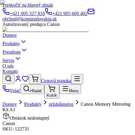
Preskočiť na hlavný obsah
+421 905 327 819
+421 905 609 402
obchod@konturaslovakia.sk
Autorizovaný predajca Canon
Domov
Produkty
Prenájom
Servis
O nás
Kontakt
Cenová ponuka
Volať
Hľadať
Menu
Košík
Domov
Produkty
príslušenstvo
Canon Memory Mirroring
Kit A1
Obrázok nedostupný
Canon
SKU:
122731