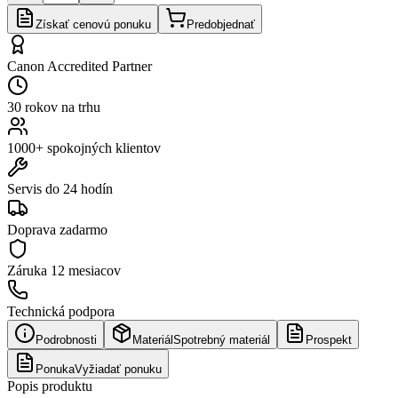
Získať cenovú ponuku
Predobjednať
Canon Accredited Partner
30 rokov na trhu
1000+ spokojných klientov
Servis do 24 hodín
Doprava zadarmo
Záruka
12 mesiacov
Technická podpora
Podrobnosti
Materiál
Spotrebný materiál
Prospekt
Ponuka
Vyžiadať ponuku
Popis produktu