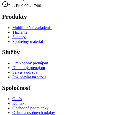
Po - Pi: 9:00 - 17:00
Produkty
Multifunkčné zariadenia
Tlačiarne
Skenery
Spotrebný materiál
Služby
Krátkodobý prenájom
Dlhodobý prenájom
Servis a údržba
Požiadavka na servis
Spoločnosť
O nás
Kontakt
Obchodné podmienky
Ochrana osobných údajov