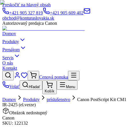
Preskočiť na hlavný obsah
+421 905 327 819
+421 905 609 402
obchod@konturaslovakia.sk
Autorizovaný predajca Canon
Domov
Produkty
Prenájom
Servis
O nás
Kontakt
Cenová ponuka
Volať
Hľadať
Menu
Košík
Domov
Produkty
príslušenstvo
Canon PostScript Kit CM1
IR-2425 (el.verze)
Obrázok nedostupný
Canon
SKU:
122132