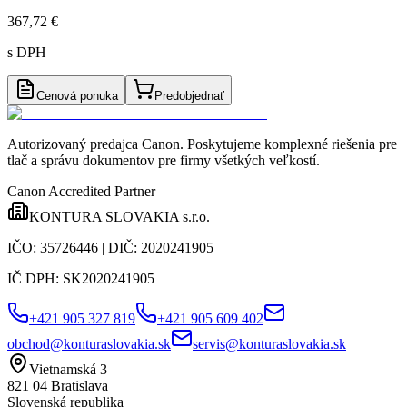
367,72 €
s DPH
Cenová ponuka
Predobjednať
Autorizovaný predajca Canon
. Poskytujeme komplexné riešenia pre
tlač a správu dokumentov pre firmy všetkých veľkostí.
Canon Accredited Partner
KONTURA SLOVAKIA s.r.o.
IČO:
35726446
| DIČ:
2020241905
IČ DPH:
SK2020241905
+421 905 327 819
+421 905 609 402
obchod@konturaslovakia.sk
servis@konturaslovakia.sk
Vietnamská 3
821 04
Bratislava
Slovenská republika