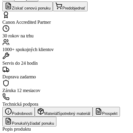
Získať cenovú ponuku
Predobjednať
Canon Accredited Partner
30 rokov na trhu
1000+ spokojných klientov
Servis do 24 hodín
Doprava zadarmo
Záruka
12 mesiacov
Technická podpora
Podrobnosti
Materiál
Spotrebný materiál
Prospekt
Ponuka
Vyžiadať ponuku
Popis produktu