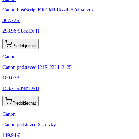
Canon PostScript Kit CM1 IR-2425 (el.verze)
367,72 €
298,96 €
bez DPH
Predobjednať
Canon
Canon podstavec J2 iR-2224, 2425
189,07 €
153,71 €
bez DPH
Predobjednať
Canon
Canon podstavec X2 nízky
119,94 €