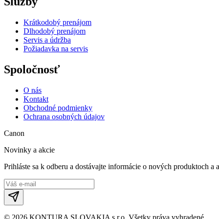
Služby
Krátkodobý prenájom
Dlhodobý prenájom
Servis a údržba
Požiadavka na servis
Spoločnosť
O nás
Kontakt
Obchodné podmienky
Ochrana osobných údajov
Canon
Novinky a akcie
Prihláste sa k odberu a dostávajte informácie o nových produktoch a 
©
2026
KONTURA SLOVAKIA s.r.o.
Všetky práva vyhradené.