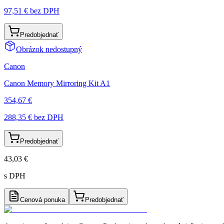
97,51 €
bez DPH
Predobjednať
Obrázok nedostupný
Canon
Canon Memory Mirroring Kit A1
354,67 €
288,35 €
bez DPH
Predobjednať
43,03 €
s DPH
Cenová ponuka
Predobjednať