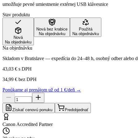
umožňuje pevné umiestnenie extérnej USB klávesnice
Stav produktu
Nová bez krabice
Použitá
Na objednávku
Na objednávku
Nová
Na objednávku
Na objednávku
Skladom v Bratislave — expedícia do 24–48 h, osobný odber alebo do
43,03 €
s DPH
34,99 €
bez DPH
Ponúkame aj prenájom už od 1 €/deň →
Získať cenovú ponuku
Predobjednať
Canon Accredited Partner