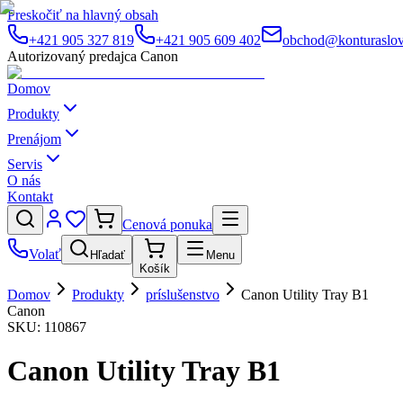
Preskočiť na hlavný obsah
+421 905 327 819
+421 905 609 402
obchod@konturaslov
Autorizovaný predajca Canon
Domov
Produkty
Prenájom
Servis
O nás
Kontakt
Cenová ponuka
Volať
Hľadať
Menu
Košík
Domov
Produkty
príslušenstvo
Canon Utility Tray B1
Canon
SKU:
110867
Canon Utility Tray B1