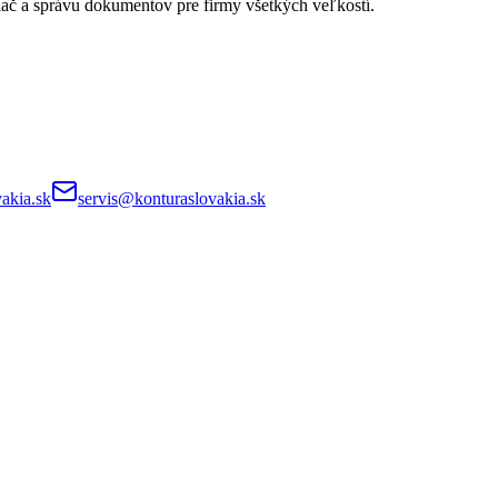
lač a správu dokumentov pre firmy všetkých veľkostí.
akia.sk
servis@konturaslovakia.sk