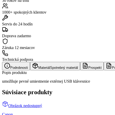
30 rokov na trhu
1000+ spokojných klientov
Servis do 24 hodín
Doprava zadarmo
Záruka
12 mesiacov
Technická podpora
Podrobnosti
Materiál
Spotrebný materiál
Prospekt
P
Popis produktu
umožňuje pevné umiestnenie extérnej USB klávesnice
Súvisiace produkty
Obrázok nedostupný
Canon