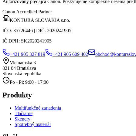
Autorizovaný predajca Canon
. Poskytujeme komplexné riešenia pre t
Canon Accredited Partner
KONTURA SLOVAKIA s.r.o.
IČO:
35726446
| DIČ:
2020241905
IČ DPH:
SK2020241905
+421 905 327 819
+421 905 609 402
obchod@konturaslov
Vietnamská 3
821 04
Bratislava
Slovenská republika
Po - Pi: 9:00 - 17:00
Produkty
Multifunkčné zariadenia
Tlačiarne
Skenery
Spotrebný materiál