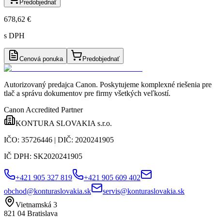
Predobjednať
678,62 €
s DPH
Cenová ponuka
Predobjednať
Autorizovaný predajca Canon
. Poskytujeme komplexné riešenia pre
tlač a správu dokumentov pre firmy všetkých veľkostí.
Canon Accredited Partner
KONTURA SLOVAKIA s.r.o.
IČO:
35726446
| DIČ:
2020241905
IČ DPH:
SK2020241905
+421 905 327 819
+421 905 609 402
obchod@konturaslovakia.sk
servis@konturaslovakia.sk
Vietnamská 3
821 04
Bratislava