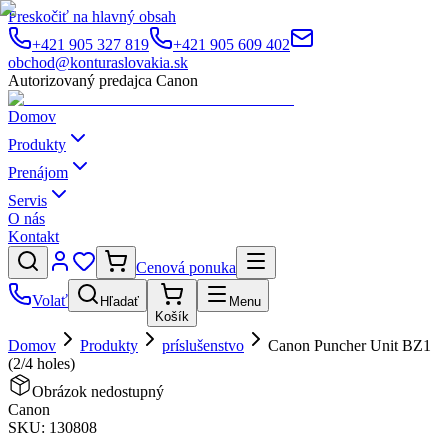
Preskočiť na hlavný obsah
+421 905 327 819
+421 905 609 402
obchod@konturaslovakia.sk
Autorizovaný predajca Canon
Domov
Produkty
Prenájom
Servis
O nás
Kontakt
Cenová ponuka
Volať
Hľadať
Menu
Košík
Domov
Produkty
príslušenstvo
Canon Puncher Unit BZ1
(2/4 holes)
Obrázok nedostupný
Canon
SKU:
130808