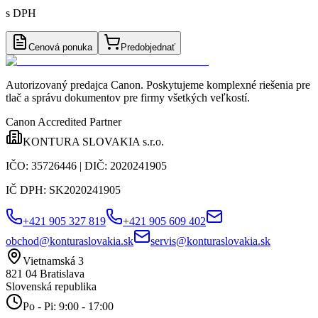
s DPH
Cenová ponuka
Predobjednať
Autorizovaný predajca Canon
. Poskytujeme komplexné riešenia pre
tlač a správu dokumentov pre firmy všetkých veľkostí.
Canon Accredited Partner
KONTURA SLOVAKIA s.r.o.
IČO:
35726446
| DIČ:
2020241905
IČ DPH:
SK2020241905
+421 905 327 819
+421 905 609 402
obchod@konturaslovakia.sk
servis@konturaslovakia.sk
Vietnamská 3
821 04
Bratislava
Slovenská republika
Po - Pi: 9:00 - 17:00