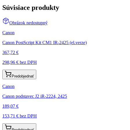
Súvisiace produkty
Obrázok nedostupný
Canon
Canon PostScript Kit CM1 IR-2425 (el.verze)
367,72 €
298,96 €
bez DPH
Predobjednať
Canon
Canon podstavec J2 iR-2224, 2425
189,07 €
153,71 €
bez DPH
Predobjednať