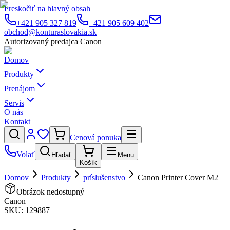
Preskočiť na hlavný obsah
+421 905 327 819
+421 905 609 402
obchod@konturaslovakia.sk
Autorizovaný predajca Canon
Domov
Produkty
Prenájom
Servis
O nás
Kontakt
Cenová ponuka
Volať
Hľadať
Menu
Košík
Domov
Produkty
príslušenstvo
Canon Printer Cover M2
Obrázok nedostupný
Canon
SKU:
129887