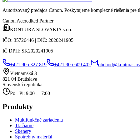
Autorizovaný predajca Canon
. Poskytujeme komplexné riešenia pre t
Canon Accredited Partner
KONTURA SLOVAKIA s.r.o.
IČO:
35726446
| DIČ:
2020241905
IČ DPH:
SK2020241905
+421 905 327 819
+421 905 609 402
obchod@konturaslov
Vietnamská 3
821 04
Bratislava
Slovenská republika
Po - Pi: 9:00 - 17:00
Produkty
Multifunkčné zariadenia
Tlačiarne
Skenery
Spotrebný materiál