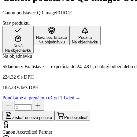
Canon podstavec Q3 imageFORCE
Stav produktu
Nová bez krabice
Použitá
Na objednávku
Na objednávku
Nová
Na objednávku
Na objednávku
Skladom v Bratislave — expedícia do 24–48 h, osobný odber alebo do
224,32 €
s DPH
182,38 €
bez DPH
Ponúkame aj prenájom už od 1 €/deň →
Získať cenovú ponuku
Predobjednať
Canon Accredited Partner