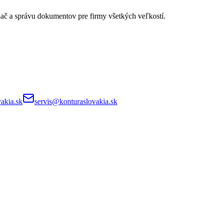
lač a správu dokumentov pre firmy všetkých veľkostí.
akia.sk
servis@konturaslovakia.sk