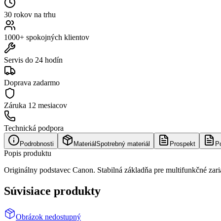
30 rokov na trhu
1000+ spokojných klientov
Servis do 24 hodín
Doprava zadarmo
Záruka
12 mesiacov
Technická podpora
Podrobnosti
Materiál
Spotrebný materiál
Prospekt
P
Popis produktu
Originálny podstavec Canon. Stabilná základňa pre multifunkčné za
Súvisiace produkty
Obrázok nedostupný