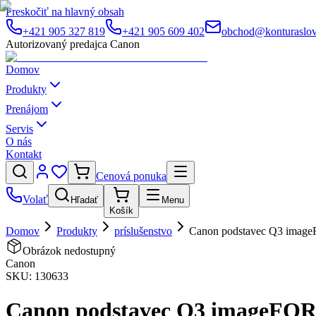
Preskočiť na hlavný obsah
+421 905 327 819
+421 905 609 402
obchod@konturaslov
Autorizovaný predajca Canon
Domov
Produkty
Prenájom
Servis
O nás
Kontakt
Cenová ponuka
Volať
Hľadať
Menu
Košík
Domov
Produkty
príslušenstvo
Canon podstavec Q3 ima
Obrázok nedostupný
Canon
SKU:
130633
Canon podstavec Q3 imageFO