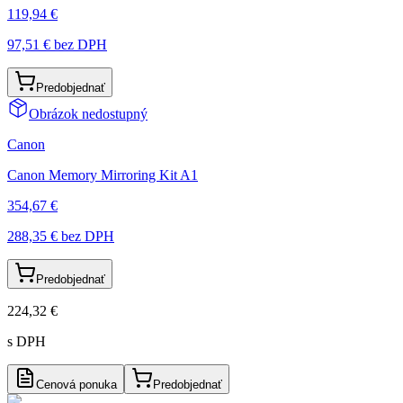
119,94 €
97,51 €
bez DPH
Predobjednať
Obrázok nedostupný
Canon
Canon Memory Mirroring Kit A1
354,67 €
288,35 €
bez DPH
Predobjednať
224,32 €
s DPH
Cenová ponuka
Predobjednať