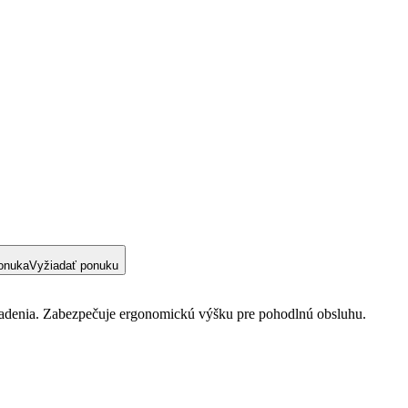
onuka
Vyžiadať ponuku
riadenia. Zabezpečuje ergonomickú výšku pre pohodlnú obsluhu.