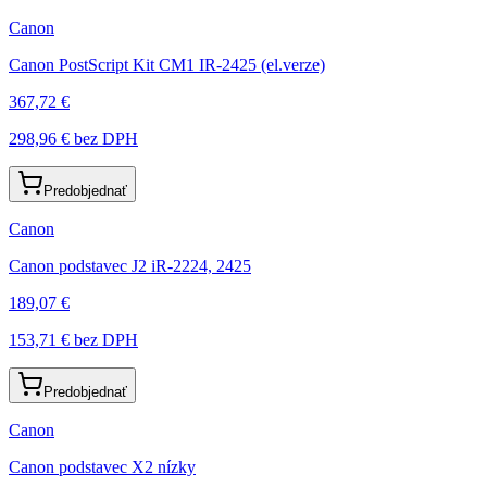
Canon
Canon PostScript Kit CM1 IR-2425 (el.verze)
367,72 €
298,96 €
bez DPH
Predobjednať
Canon
Canon podstavec J2 iR-2224, 2425
189,07 €
153,71 €
bez DPH
Predobjednať
Canon
Canon podstavec X2 nízky