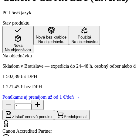
PCL5e/6 jazyk
Stav produktu
Nová bez krabice
Použitá
Na objednávku
Na objednávku
Nová
Na objednávku
Na objednávku
Skladom v Bratislave — expedícia do 24–48 h, osobný odber alebo do
1 502,39 €
s DPH
1 221,45 €
bez DPH
Ponúkame aj prenájom už od 1 €/deň →
Získať cenovú ponuku
Predobjednať
Canon Accredited Partner