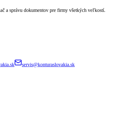
lač a správu dokumentov pre firmy všetkých veľkostí.
akia.sk
servis@konturaslovakia.sk