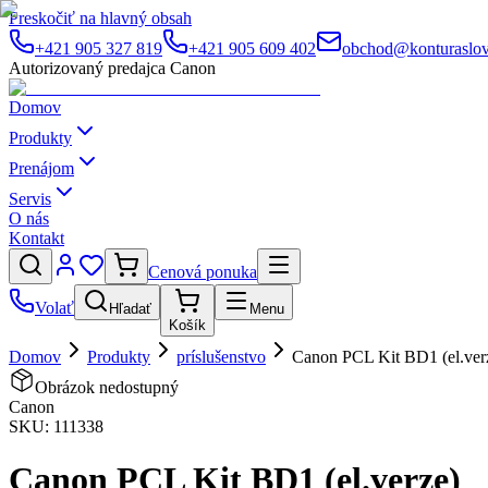
Preskočiť na hlavný obsah
+421 905 327 819
+421 905 609 402
obchod@konturaslov
Autorizovaný predajca Canon
Domov
Produkty
Prenájom
Servis
O nás
Kontakt
Cenová ponuka
Volať
Hľadať
Menu
Košík
Domov
Produkty
príslušenstvo
Canon PCL Kit BD1 (el.ver
Obrázok nedostupný
Canon
SKU:
111338
Canon PCL Kit BD1 (el.verze)