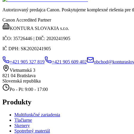
Autorizovaný predajca Canon
. Poskytujeme komplexné riešenia pre t
Canon Accredited Partner
KONTURA SLOVAKIA s.r.o.
IČO:
35726446
| DIČ:
2020241905
IČ DPH:
SK2020241905
+421 905 327 819
+421 905 609 402
obchod@konturaslov
Vietnamská 3
821 04
Bratislava
Slovenská republika
Po - Pi: 9:00 - 17:00
Produkty
Multifunkčné zariadenia
Tlačiarne
Skenery
Spotrebný materiál