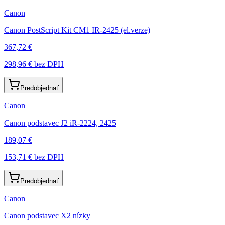
Canon
Canon PostScript Kit CM1 IR-2425 (el.verze)
367,72 €
298,96 €
bez DPH
Predobjednať
Canon
Canon podstavec J2 iR-2224, 2425
189,07 €
153,71 €
bez DPH
Predobjednať
Canon
Canon podstavec X2 nízky