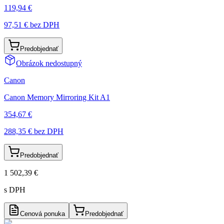
119,94 €
97,51 €
bez DPH
Predobjednať
Obrázok nedostupný
Canon
Canon Memory Mirroring Kit A1
354,67 €
288,35 €
bez DPH
Predobjednať
1 502,39 €
s DPH
Cenová ponuka
Predobjednať