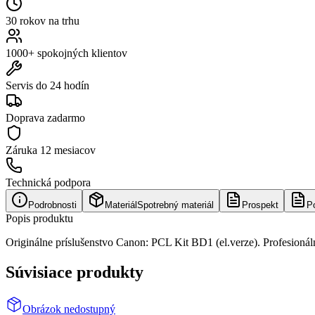
30 rokov na trhu
1000+ spokojných klientov
Servis do 24 hodín
Doprava zadarmo
Záruka
12 mesiacov
Technická podpora
Podrobnosti
Materiál
Spotrebný materiál
Prospekt
P
Popis produktu
Originálne príslušenstvo Canon: PCL Kit BD1 (el.verze). Profesionáln
Súvisiace produkty
Obrázok nedostupný