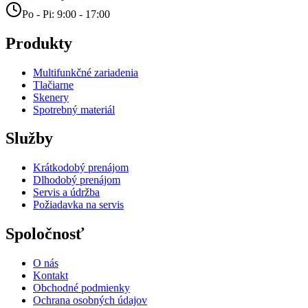
Po - Pi: 9:00 - 17:00
Produkty
Multifunkčné zariadenia
Tlačiarne
Skenery
Spotrebný materiál
Služby
Krátkodobý prenájom
Dlhodobý prenájom
Servis a údržba
Požiadavka na servis
Spoločnosť
O nás
Kontakt
Obchodné podmienky
Ochrana osobných údajov