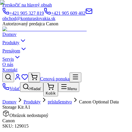
Preskočiť na hlavný obsah
+421 905 327 819
+421 905 609 402
obchod@konturaslovakia.sk
Autorizovaný predajca Canon
Domov
Produkty
Prenájom
Servis
O nás
Kontakt
Cenová ponuka
Volať
Hľadať
Menu
Košík
Domov
Produkty
príslušenstvo
Canon Optional Data
Storage Kit A1
Obrázok nedostupný
Canon
SKU:
129015