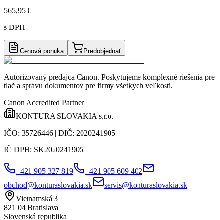
565,95 €
s DPH
Cenová ponuka
Predobjednať
Autorizovaný predajca Canon
. Poskytujeme komplexné riešenia pre
tlač a správu dokumentov pre firmy všetkých veľkostí.
Canon Accredited Partner
KONTURA SLOVAKIA s.r.o.
IČO:
35726446
| DIČ:
2020241905
IČ DPH:
SK2020241905
+421 905 327 819
+421 905 609 402
obchod@konturaslovakia.sk
servis@konturaslovakia.sk
Vietnamská 3
821 04
Bratislava
Slovenská republika