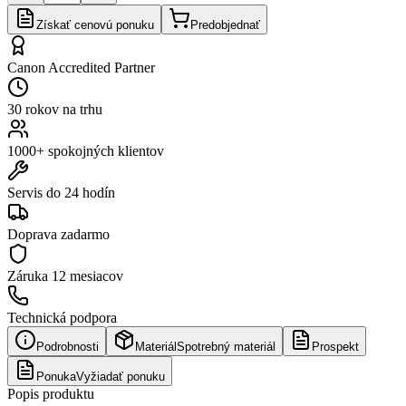
Získať cenovú ponuku
Predobjednať
Canon Accredited Partner
30 rokov na trhu
1000+ spokojných klientov
Servis do 24 hodín
Doprava zadarmo
Záruka
12 mesiacov
Technická podpora
Podrobnosti
Materiál
Spotrebný materiál
Prospekt
Ponuka
Vyžiadať ponuku
Popis produktu