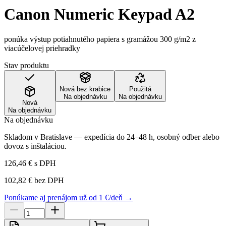
Canon Numeric Keypad A2
ponúka výstup potiahnutého papiera s gramážou 300 g/m2 z
viacúčelovej priehradky
Stav produktu
Nová bez krabice
Použitá
Na objednávku
Na objednávku
Nová
Na objednávku
Na objednávku
Skladom v Bratislave — expedícia do 24–48 h, osobný odber alebo
dovoz s inštaláciou.
126,46 €
s DPH
102,82 €
bez DPH
Ponúkame aj prenájom už od 1 €/deň →