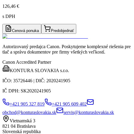
126,46 €
s DPH
Cenová ponuka
Predobjednať
Autorizovaný predajca Canon
. Poskytujeme komplexné riešenia pre
tlač a správu dokumentov pre firmy všetkých veľkostí.
Canon Accredited Partner
KONTURA SLOVAKIA s.r.o.
IČO:
35726446
| DIČ:
2020241905
IČ DPH:
SK2020241905
+421 905 327 819
+421 905 609 402
obchod@konturaslovakia.sk
servis@konturaslovakia.sk
Vietnamská 3
821 04
Bratislava
Slovenská republika