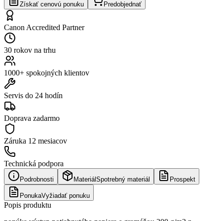
Získať cenovú ponuku
Predobjednať
Canon Accredited Partner
30 rokov na trhu
1000+ spokojných klientov
Servis do 24 hodín
Doprava zadarmo
Záruka
12 mesiacov
Technická podpora
Podrobnosti
Materiál
Spotrebný materiál
Prospekt
Ponuka
Vyžiadať ponuku
Popis produktu