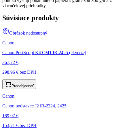
ponúka výstup potiahnutého papiera s gramážou 300 g/m2 z
viacúčelovej priehradky
Súvisiace produkty
Obrázok nedostupný
Canon
Canon PostScript Kit CM1 IR-2425 (el.verze)
367,72 €
298,96 €
bez DPH
Predobjednať
Canon
Canon podstavec J2 iR-2224, 2425
189,07 €
153,71 €
bez DPH