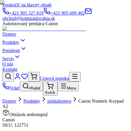
Preskočiť na hlavný obsah
+421 905 327 819
+421 905 609 402
obchod@konturaslovakia.sk
Autorizovaný predajca Canon
Domov
Produkty
Prenájom
Servis
O nás
Kontakt
Cenová ponuka
Volať
Hľadať
Menu
Košík
Domov
Produkty
príslušenstvo
Canon Numeric Keypad
A2
Obrázok nedostupný
Canon
SKU:
122751