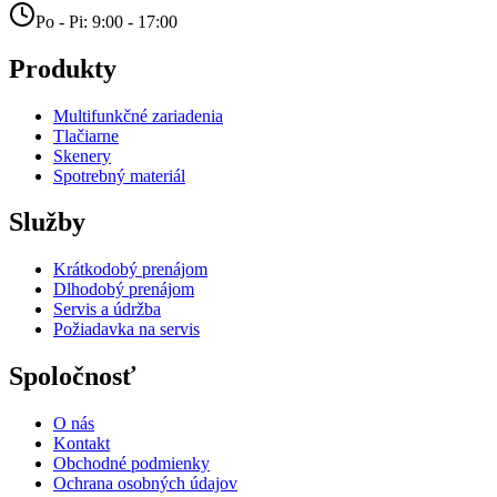
Po - Pi: 9:00 - 17:00
Produkty
Multifunkčné zariadenia
Tlačiarne
Skenery
Spotrebný materiál
Služby
Krátkodobý prenájom
Dlhodobý prenájom
Servis a údržba
Požiadavka na servis
Spoločnosť
O nás
Kontakt
Obchodné podmienky
Ochrana osobných údajov