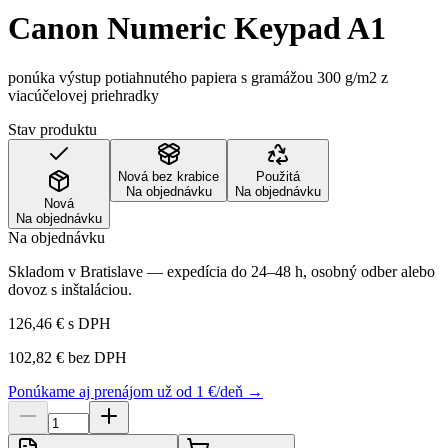
Canon Numeric Keypad A1
ponúka výstup potiahnutého papiera s gramážou 300 g/m2 z
viacúčelovej priehradky
Stav produktu
Nová bez krabice
Použitá
Na objednávku
Na objednávku
Nová
Na objednávku
Na objednávku
Skladom v Bratislave — expedícia do 24–48 h, osobný odber alebo
dovoz s inštaláciou.
126,46 €
s DPH
102,82 €
bez DPH
Ponúkame aj prenájom už od 1 €/deň →