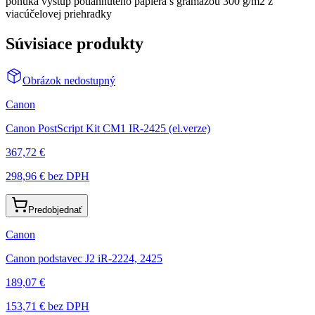
ponúka výstup potiahnutého papiera s gramážou 300 g/m2 z
viacúčelovej priehradky
Súvisiace produkty
Obrázok nedostupný
Canon
Canon PostScript Kit CM1 IR-2425 (el.verze)
367,72 €
298,96 €
bez DPH
Predobjednať
Canon
Canon podstavec J2 iR-2224, 2425
189,07 €
153,71 €
bez DPH