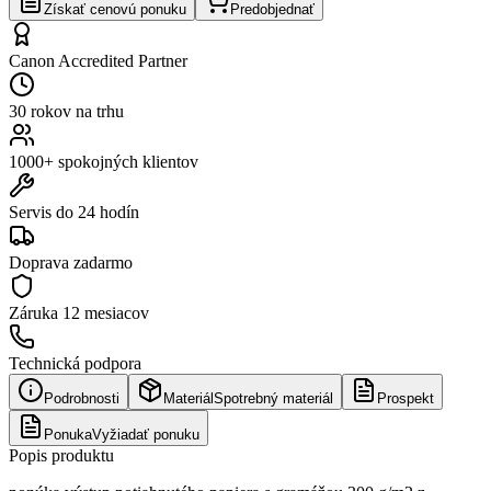
Získať cenovú ponuku
Predobjednať
Canon Accredited Partner
30 rokov na trhu
1000+ spokojných klientov
Servis do 24 hodín
Doprava zadarmo
Záruka
12 mesiacov
Technická podpora
Podrobnosti
Materiál
Spotrebný materiál
Prospekt
Ponuka
Vyžiadať ponuku
Popis produktu