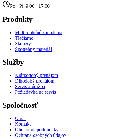
Po - Pi: 9:00 - 17:00
Produkty
Multifunkčné zariadenia
Tlačiarne
Skenery
Spotrebný materiál
Služby
Krátkodobý prenájom
Dlhodobý prenájom
Servis a údržba
Požiadavka na servis
Spoločnosť
O nás
Kontakt
Obchodné podmienky
Ochrana osobných údajov