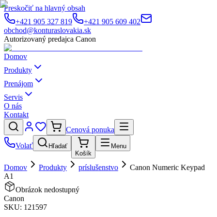
Preskočiť na hlavný obsah
+421 905 327 819
+421 905 609 402
obchod@konturaslovakia.sk
Autorizovaný predajca Canon
Domov
Produkty
Prenájom
Servis
O nás
Kontakt
Cenová ponuka
Volať
Hľadať
Menu
Košík
Domov
Produkty
príslušenstvo
Canon Numeric Keypad
A1
Obrázok nedostupný
Canon
SKU:
121597