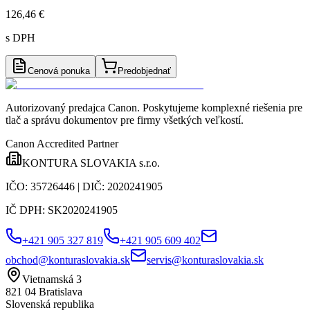
126,46 €
s DPH
Cenová ponuka
Predobjednať
Autorizovaný predajca Canon
. Poskytujeme komplexné riešenia pre
tlač a správu dokumentov pre firmy všetkých veľkostí.
Canon Accredited Partner
KONTURA SLOVAKIA s.r.o.
IČO:
35726446
| DIČ:
2020241905
IČ DPH:
SK2020241905
+421 905 327 819
+421 905 609 402
obchod@konturaslovakia.sk
servis@konturaslovakia.sk
Vietnamská 3
821 04
Bratislava
Slovenská republika