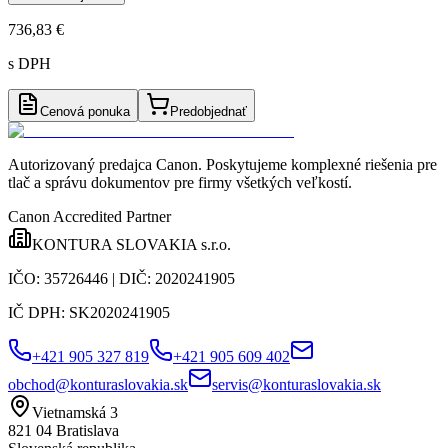
736,83 €
s DPH
Cenová ponuka
Predobjednať
Autorizovaný predajca Canon
. Poskytujeme komplexné riešenia pre
tlač a správu dokumentov pre firmy všetkých veľkostí.
Canon Accredited Partner
KONTURA SLOVAKIA s.r.o.
IČO:
35726446
| DIČ:
2020241905
IČ DPH:
SK2020241905
+421 905 327 819
+421 905 609 402
obchod@konturaslovakia.sk
servis@konturaslovakia.sk
Vietnamská 3
821 04
Bratislava