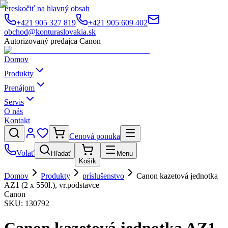
Preskočiť na hlavný obsah
+421 905 327 819
+421 905 609 402
obchod@konturaslovakia.sk
Autorizovaný predajca Canon
Domov
Produkty
Prenájom
Servis
O nás
Kontakt
Cenová ponuka
Volať
Hľadať
Menu
Košík
Domov
Produkty
príslušenstvo
Canon kazetová jednotka
AZ1 (2 x 550l.), vr.podstavce
Canon
SKU:
130792