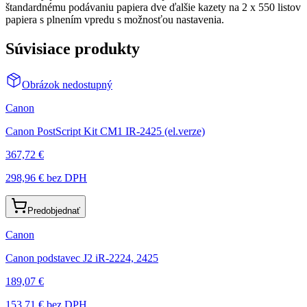
štandardnému podávaniu papiera dve ďalšie kazety na 2 x 550 listov
papiera s plnením vpredu s možnosťou nastavenia.
Súvisiace produkty
Obrázok nedostupný
Canon
Canon PostScript Kit CM1 IR-2425 (el.verze)
367,72 €
298,96 €
bez DPH
Predobjednať
Canon
Canon podstavec J2 iR-2224, 2425
189,07 €
153,71 €
bez DPH