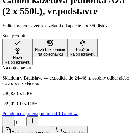
Canon kazetová jednotka AZ1
(2 x 550l.), vr.podstavce
Voliteľný podstavec s kazetami o kapacite 2 x 550 listov.
Stav produktu
Nová bez krabice
Použitá
Na objednávku
Na objednávku
Nová
Na objednávku
Na objednávku
Skladom v Bratislave — expedícia do 24–48 h, osobný odber alebo
dovoz s inštaláciou.
736,83 €
s DPH
599,05 €
bez DPH
Ponúkame aj prenájom už od 1 €/deň →
Získať cenovú ponuku
Predobjednať