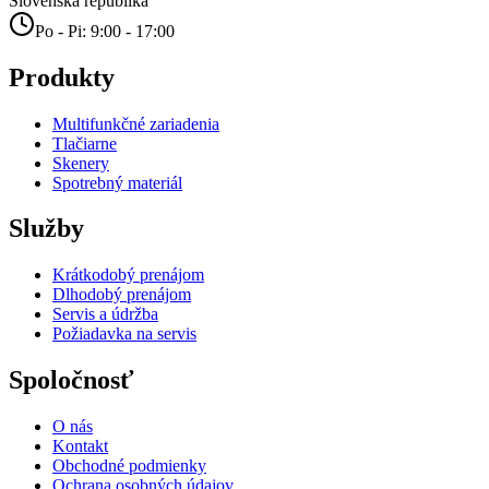
Slovenská republika
Po - Pi: 9:00 - 17:00
Produkty
Multifunkčné zariadenia
Tlačiarne
Skenery
Spotrebný materiál
Služby
Krátkodobý prenájom
Dlhodobý prenájom
Servis a údržba
Požiadavka na servis
Spoločnosť
O nás
Kontakt
Obchodné podmienky
Ochrana osobných údajov