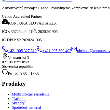
Autorizovaný predajca Canon
. Poskytujeme komplexné riešenia pre t
Canon Accredited Partner
KONTURA SLOVAKIA s.r.o.
IČO:
35726446
| DIČ:
2020241905
IČ DPH:
SK2020241905
+421 905 327 819
+421 905 609 402
obchod@konturaslov
Vietnamská 3
821 04
Bratislava
Slovenská republika
Po - Pi: 9:00 - 17:00
Produkty
Multifunkčné zariadenia
Tlačiarne
Skenery
Spotrebný materiál