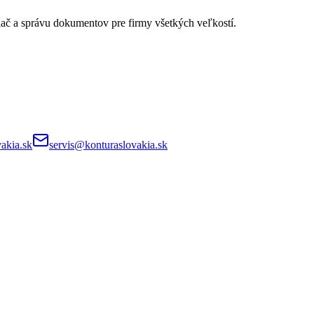
lač a správu dokumentov pre firmy všetkých veľkostí.
akia.sk
servis@konturaslovakia.sk