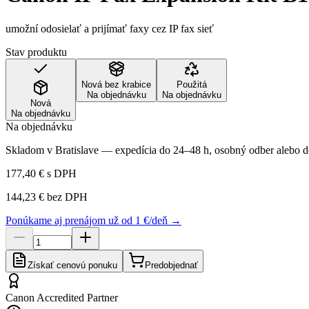
umožní odosielať a prijímať faxy cez IP fax sieť
Stav produktu
Nová bez krabice
Použitá
Na objednávku
Na objednávku
Nová
Na objednávku
Na objednávku
Skladom v Bratislave — expedícia do 24–48 h, osobný odber alebo do
177,40 €
s DPH
144,23 €
bez DPH
Ponúkame aj prenájom už od 1 €/deň →
Získať cenovú ponuku
Predobjednať
Canon Accredited Partner