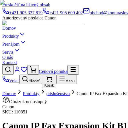
Preskočiť na hlavný obsah
+421 905 327 819
+421 905 609 402
obchod@konturaslov
Autorizovaný predajca Canon
Domov
Produkty
Prenájom
Servis
O nás
Kontakt
Cenová ponuka
Volať
Hľadať
Menu
Košík
Domov
Produkty
príslušenstvo
Canon IP Fax Expansion Kit 
Obrázok nedostupný
Canon
SKU:
110851
Canon IP Fax Expansion Kit B1 