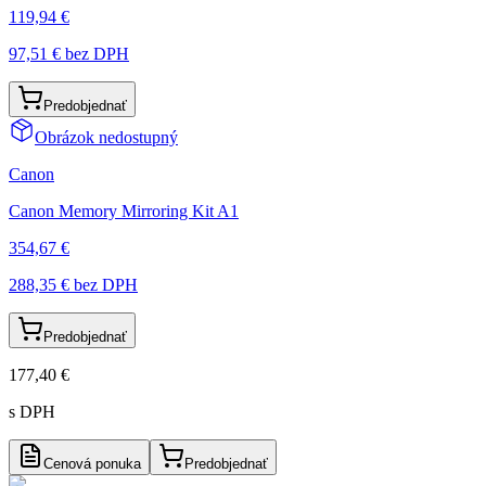
119,94 €
97,51 €
bez DPH
Predobjednať
Obrázok nedostupný
Canon
Canon Memory Mirroring Kit A1
354,67 €
288,35 €
bez DPH
Predobjednať
177,40 €
s DPH
Cenová ponuka
Predobjednať