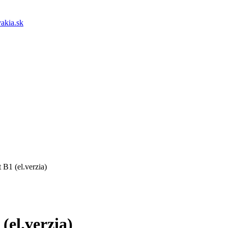
akia.sk
B1 (el.verzia)
(el.verzia)