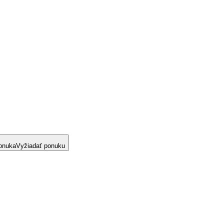
onuka
Vyžiadať ponuku