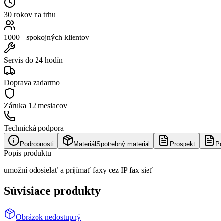
30 rokov na trhu
1000+ spokojných klientov
Servis do 24 hodín
Doprava zadarmo
Záruka
12 mesiacov
Technická podpora
Podrobnosti
Materiál
Spotrebný materiál
Prospekt
P
Popis produktu
umožní odosielať a prijímať faxy cez IP fax sieť
Súvisiace produkty
Obrázok nedostupný