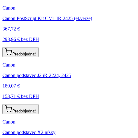
Canon
Canon PostScript Kit CM1 IR-2425 (el.verze)
367,72 €
298,96 €
bez DPH
Predobjednať
Canon
Canon podstavec J2 iR-2224, 2425
189,07 €
153,71 €
bez DPH
Predobjednať
Canon
Canon podstavec X2 nízky