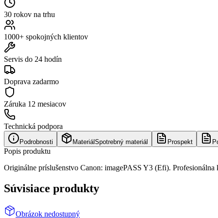
30 rokov na trhu
1000+ spokojných klientov
Servis do 24 hodín
Doprava zadarmo
Záruka
12 mesiacov
Technická podpora
Podrobnosti
Materiál
Spotrebný materiál
Prospekt
P
Popis produktu
Originálne príslušenstvo Canon: imagePASS Y3 (Efi). Profesionálna k
Súvisiace produkty
Obrázok nedostupný