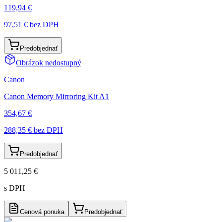
119,94 €
97,51 €
bez DPH
Predobjednať
Obrázok nedostupný
Canon
Canon Memory Mirroring Kit A1
354,67 €
288,35 €
bez DPH
Predobjednať
5 011,25 €
s DPH
Cenová ponuka
Predobjednať