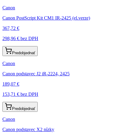
Canon
Canon PostScript Kit CM1 IR-2425 (el.verze)
367,72 €
298,96 €
bez DPH
Predobjednať
Canon
Canon podstavec J2 iR-2224, 2425
189,07 €
153,71 €
bez DPH
Predobjednať
Canon
Canon podstavec X2 nízky