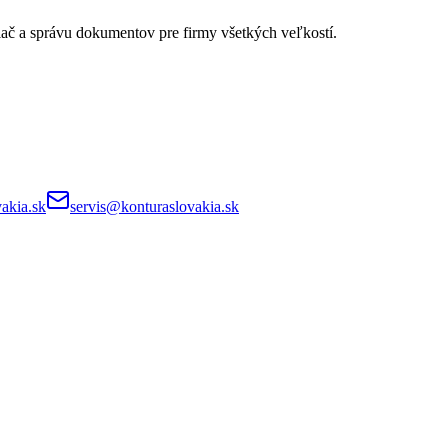
lač a správu dokumentov pre firmy všetkých veľkostí.
akia.sk
servis@konturaslovakia.sk