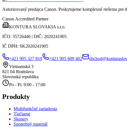
Autorizovaný predajca Canon
. Poskytujeme komplexné riešenia pre t
Canon Accredited Partner
KONTURA SLOVAKIA s.r.o.
IČO:
35726446
| DIČ:
2020241905
IČ DPH:
SK2020241905
+421 905 327 819
+421 905 609 402
obchod@konturaslov
Vietnamská 3
821 04
Bratislava
Slovenská republika
Po - Pi: 9:00 - 17:00
Produkty
Multifunkčné zariadenia
Tlačiarne
Skenery
Spotrebný materiál