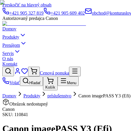
Preskočiť na hlavný obsah
+421 905 327 819
+421 905 609 402
obchod@konturaslov
Autorizovaný predajca Canon
Domov
Produkty
Prenájom
Servis
O nás
Kontakt
Cenová ponuka
Volať
Hľadať
Menu
Košík
Domov
Produkty
príslušenstvo
Canon imagePASS Y3 (Efi)
Obrázok nedostupný
Canon
SKU:
110841
Canon imagePASS Y3 (Efi)