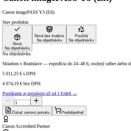
Canon imagePASS Y3 (Efi)
Stav produktu
Nová bez krabice
Použitá
Na objednávku
Na objednávku
Nová
Na objednávku
Na objednávku
Skladom v Bratislave — expedícia do 24–48 h, osobný odber alebo do
5 011,25 €
s DPH
4 074,19 €
bez DPH
Ponúkame aj prenájom už od 1 €/deň →
Získať cenovú ponuku
Predobjednať
Canon Accredited Partner