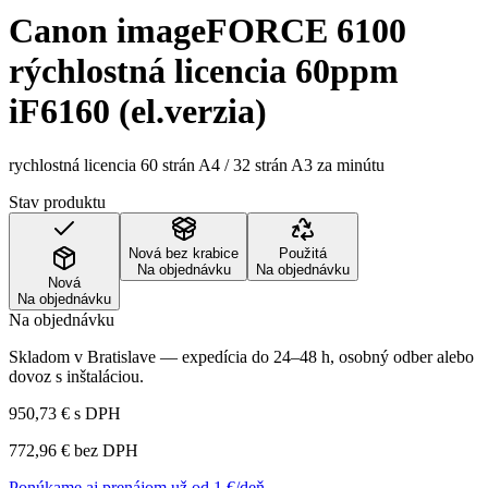
Canon imageFORCE 6100
rýchlostná licencia 60ppm
iF6160 (el.verzia)
rychlostná licencia 60 strán A4 / 32 strán A3 za minútu
Stav produktu
Nová bez krabice
Použitá
Na objednávku
Na objednávku
Nová
Na objednávku
Na objednávku
Skladom v Bratislave — expedícia do 24–48 h, osobný odber alebo
dovoz s inštaláciou.
950,73 €
s DPH
772,96 €
bez DPH
Ponúkame aj prenájom už od 1 €/deň →