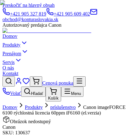
Preskočiť na hlavný obsah
+421 905 327 819
+421 905 609 402
obchod@konturaslovakia.sk
Autorizovaný predajca Canon
Domov
Produkty
Prenájom
Servis
O nás
Kontakt
Cenová ponuka
Volať
Hľadať
Menu
Košík
Domov
Produkty
príslušenstvo
Canon imageFORCE
6100 rýchlostná licencia 60ppm iF6160 (el.verzia)
Obrázok nedostupný
Canon
SKU:
130637