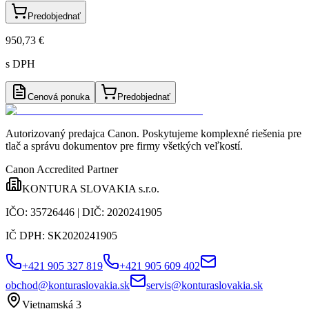
Predobjednať
950,73 €
s DPH
Cenová ponuka
Predobjednať
Autorizovaný predajca Canon
. Poskytujeme komplexné riešenia pre
tlač a správu dokumentov pre firmy všetkých veľkostí.
Canon Accredited Partner
KONTURA SLOVAKIA s.r.o.
IČO:
35726446
| DIČ:
2020241905
IČ DPH:
SK2020241905
+421 905 327 819
+421 905 609 402
obchod@konturaslovakia.sk
servis@konturaslovakia.sk
Vietnamská 3