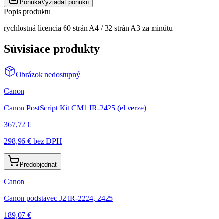
Ponuka
Vyžiadať ponuku
Popis produktu
rychlostná licencia 60 strán A4 / 32 strán A3 za minútu
Súvisiace produkty
Obrázok nedostupný
Canon
Canon PostScript Kit CM1 IR-2425 (el.verze)
367,72 €
298,96 €
bez DPH
Predobjednať
Canon
Canon podstavec J2 iR-2224, 2425
189,07 €