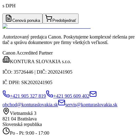
s DPH
Cenová ponuka
Predobjednať
Autorizovaný predajca Canon
. Poskytujeme komplexné riešenia pre
tlač a správu dokumentov pre firmy všetkých veľkostí.
Canon Accredited Partner
KONTURA SLOVAKIA s.r.o.
IČO:
35726446
| DIČ:
2020241905
IČ DPH:
SK2020241905
+421 905 327 819
+421 905 609 402
obchod@konturaslovakia.sk
servis@konturaslovakia.sk
Vietnamská 3
821 04
Bratislava
Slovenská republika
Po - Pi: 9:00 - 17:00