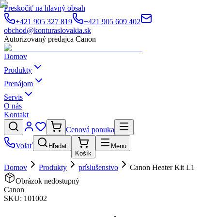
Preskočiť na hlavný obsah
+421 905 327 819
+421 905 609 402
obchod@konturaslovakia.sk
Autorizovaný predajca Canon
Domov
Produkty
Prenájom
Servis
O nás
Kontakt
Cenová ponuka
Volať
Hľadať
Menu
Košík
Domov
Produkty
príslušenstvo
Canon Heater Kit L1
Obrázok nedostupný
Canon
SKU:
101002