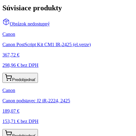
Súvisiace produkty
Obrázok nedostupný
Canon
Canon PostScript Kit CM1 IR-2425 (el.verze)
367,72 €
298,96 €
bez DPH
Predobjednať
Canon
Canon podstavec J2 iR-2224, 2425
189,07 €
153,71 €
bez DPH
Predobjednať