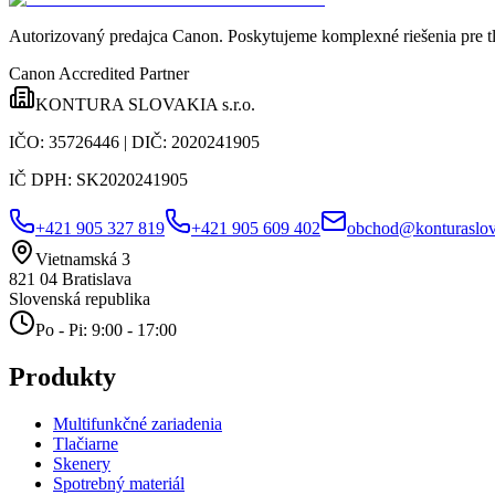
Autorizovaný predajca Canon
. Poskytujeme komplexné riešenia pre t
Canon Accredited Partner
KONTURA SLOVAKIA s.r.o.
IČO:
35726446
| DIČ:
2020241905
IČ DPH:
SK2020241905
+421 905 327 819
+421 905 609 402
obchod@konturaslov
Vietnamská 3
821 04
Bratislava
Slovenská republika
Po - Pi: 9:00 - 17:00
Produkty
Multifunkčné zariadenia
Tlačiarne
Skenery
Spotrebný materiál