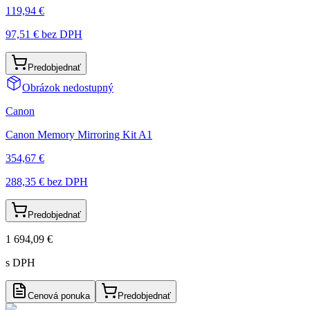
119,94 €
97,51 €
bez DPH
Predobjednať
Obrázok nedostupný
Canon
Canon Memory Mirroring Kit A1
354,67 €
288,35 €
bez DPH
Predobjednať
1 694,09 €
s DPH
Cenová ponuka
Predobjednať