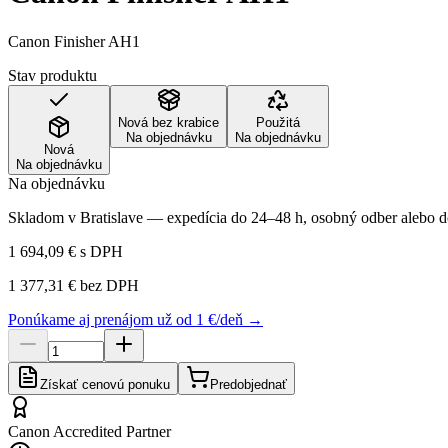
Canon Finisher AH1
Stav produktu
Nová bez krabice
Použitá
Na objednávku
Na objednávku
Nová
Na objednávku
Na objednávku
Skladom v Bratislave — expedícia do 24–48 h, osobný odber alebo do
1 694,09 €
s DPH
1 377,31 €
bez DPH
Ponúkame aj prenájom už od 1 €/deň →
Získať cenovú ponuku
Predobjednať
Canon Accredited Partner