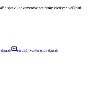
lač a správu dokumentov pre firmy všetkých veľkostí.
akia.sk
servis@konturaslovakia.sk