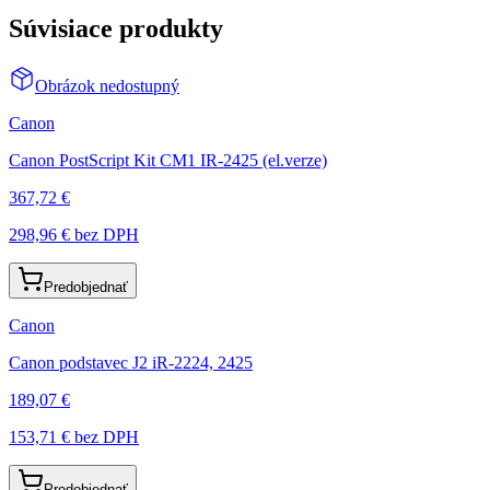
Súvisiace produkty
Obrázok nedostupný
Canon
Canon PostScript Kit CM1 IR-2425 (el.verze)
367,72 €
298,96 €
bez DPH
Predobjednať
Canon
Canon podstavec J2 iR-2224, 2425
189,07 €
153,71 €
bez DPH
Predobjednať