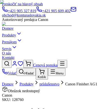
Preskočiť na hlavný obsah
+421 905 327 819
+421 905 609 402
obchod@konturaslovakia.sk
Autorizovaný predajca Canon
Domov
Produkty
Prenájom
Servis
O nás
Kontakt
Cenová ponuka
Volať
Hľadať
Menu
Košík
Domov
Produkty
príslušenstvo
Canon Finisher AG1
Obrázok nedostupný
Canon
SKU:
128760