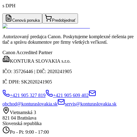
s DPH
Cenová ponuka
Predobjednať
Autorizovaný predajca Canon
. Poskytujeme komplexné riešenia pre
tlač a správu dokumentov pre firmy všetkých veľkostí.
Canon Accredited Partner
KONTURA SLOVAKIA s.r.o.
IČO:
35726446
| DIČ:
2020241905
IČ DPH:
SK2020241905
+421 905 327 819
+421 905 609 402
obchod@konturaslovakia.sk
servis@konturaslovakia.sk
Vietnamská 3
821 04
Bratislava
Slovenská republika
Po - Pi: 9:00 - 17:00