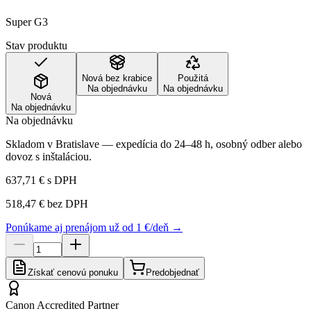
Super G3
Stav produktu
Nová bez krabice
Použitá
Na objednávku
Na objednávku
Nová
Na objednávku
Na objednávku
Skladom v Bratislave — expedícia do 24–48 h, osobný odber alebo
dovoz s inštaláciou.
637,71 €
s DPH
518,47 €
bez DPH
Ponúkame aj prenájom už od 1 €/deň →
Získať cenovú ponuku
Predobjednať
Canon Accredited Partner