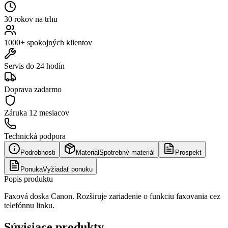
30 rokov na trhu
1000+ spokojných klientov
Servis do 24 hodín
Doprava zadarmo
Záruka
12 mesiacov
Technická podpora
Podrobnosti
Materiál
Spotrebný materiál
Prospekt
Ponuka
Vyžiadať ponuku
Popis produktu
Faxová doska Canon. Rozširuje zariadenie o funkciu faxovania cez
telefónnu linku.
Súvisiace produkty