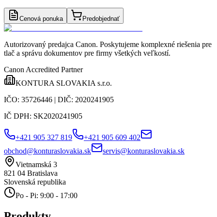
Cenová ponuka
Predobjednať
Autorizovaný predajca Canon
. Poskytujeme komplexné riešenia pre
tlač a správu dokumentov pre firmy všetkých veľkostí.
Canon Accredited Partner
KONTURA SLOVAKIA s.r.o.
IČO:
35726446
| DIČ:
2020241905
IČ DPH:
SK2020241905
+421 905 327 819
+421 905 609 402
obchod@konturaslovakia.sk
servis@konturaslovakia.sk
Vietnamská 3
821 04
Bratislava
Slovenská republika
Po - Pi: 9:00 - 17:00
Produkty