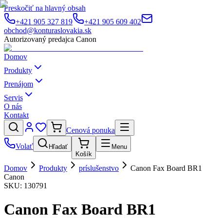
Preskočiť na hlavný obsah
+421 905 327 819
+421 905 609 402
obchod@konturaslovakia.sk
Autorizovaný predajca Canon
Domov
Produkty
Prenájom
Servis
O nás
Kontakt
Cenová ponuka
Volať
Hľadať
Menu
Košík
Domov
Produkty
príslušenstvo
Canon Fax Board BR1
Canon
SKU:
130791
Canon Fax Board BR1