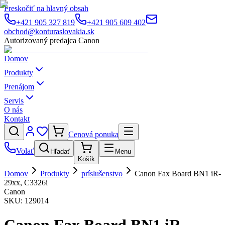
Preskočiť na hlavný obsah
+421 905 327 819
+421 905 609 402
obchod@konturaslovakia.sk
Autorizovaný predajca Canon
Domov
Produkty
Prenájom
Servis
O nás
Kontakt
Cenová ponuka
Volať
Hľadať
Menu
Košík
Domov
Produkty
príslušenstvo
Canon Fax Board BN1 iR-
29xx, C3326i
Canon
SKU:
129014