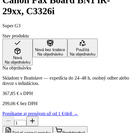
Canon Fax Board BN1 iR-
29xx, C3326i
Super G3
Stav produktu
Nová bez krabice
Použitá
Na objednávku
Na objednávku
Nová
Na objednávku
Na objednávku
Skladom v Bratislave — expedícia do 24–48 h, osobný odber alebo
dovoz s inštaláciou.
367,85 €
s DPH
299,06 €
bez DPH
Ponúkame aj prenájom už od 1 €/deň →
Získať cenovú ponuku
Predobjednať