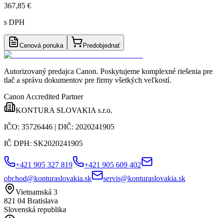
367,85 €
s DPH
Cenová ponuka
Predobjednať
Autorizovaný predajca Canon
. Poskytujeme komplexné riešenia pre
tlač a správu dokumentov pre firmy všetkých veľkostí.
Canon Accredited Partner
KONTURA SLOVAKIA s.r.o.
IČO:
35726446
| DIČ:
2020241905
IČ DPH:
SK2020241905
+421 905 327 819
+421 905 609 402
obchod@konturaslovakia.sk
servis@konturaslovakia.sk
Vietnamská 3
821 04
Bratislava
Slovenská republika