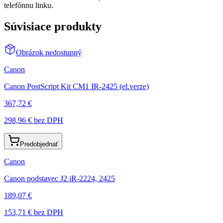
telefónnu linku.
Súvisiace produkty
Obrázok nedostupný
Canon
Canon PostScript Kit CM1 IR-2425 (el.verze)
367,72 €
298,96 €
bez DPH
Predobjednať
Canon
Canon podstavec J2 iR-2224, 2425
189,07 €
153,71 €
bez DPH