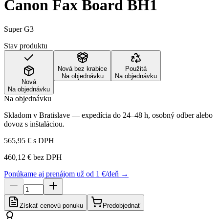
Canon Fax Board BH1
Super G3
Stav produktu
Nová bez krabice
Použitá
Na objednávku
Na objednávku
Nová
Na objednávku
Na objednávku
Skladom v Bratislave — expedícia do 24–48 h, osobný odber alebo
dovoz s inštaláciou.
565,95 €
s DPH
460,12 €
bez DPH
Ponúkame aj prenájom už od 1 €/deň →
Získať cenovú ponuku
Predobjednať