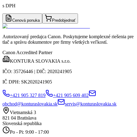
s DPH
Cenová ponuka
Predobjednať
Autorizovaný predajca Canon
. Poskytujeme komplexné riešenia pre
tlač a správu dokumentov pre firmy všetkých veľkostí.
Canon Accredited Partner
KONTURA SLOVAKIA s.r.o.
IČO:
35726446
| DIČ:
2020241905
IČ DPH:
SK2020241905
+421 905 327 819
+421 905 609 402
obchod@konturaslovakia.sk
servis@konturaslovakia.sk
Vietnamská 3
821 04
Bratislava
Slovenská republika
Po - Pi: 9:00 - 17:00