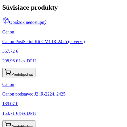
Súvisiace produkty
Obrázok nedostupný
Canon
Canon PostScript Kit CM1 IR-2425 (el.verze)
367,72 €
298,96 €
bez DPH
Predobjednať
Canon
Canon podstavec J2 iR-2224, 2425
189,07 €
153,71 €
bez DPH
Predobjednať