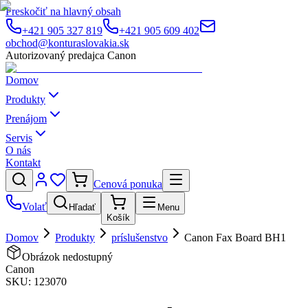
Preskočiť na hlavný obsah
+421 905 327 819
+421 905 609 402
obchod@konturaslovakia.sk
Autorizovaný predajca Canon
Domov
Produkty
Prenájom
Servis
O nás
Kontakt
Cenová ponuka
Volať
Hľadať
Menu
Košík
Domov
Produkty
príslušenstvo
Canon Fax Board BH1
Obrázok nedostupný
Canon
SKU:
123070