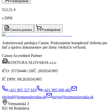
Predobjednať
512,51 €
s DPH
Cenová ponuka
Predobjednať
Autorizovaný predajca Canon
. Poskytujeme komplexné riešenia pre
tlač a správu dokumentov pre firmy všetkých veľkostí.
Canon Accredited Partner
KONTURA SLOVAKIA s.r.o.
IČO:
35726446
| DIČ:
2020241905
IČ DPH:
SK2020241905
+421 905 327 819
+421 905 609 402
obchod@konturaslovakia.sk
servis@konturaslovakia.sk
Vietnamská 3
821 04
Bratislava