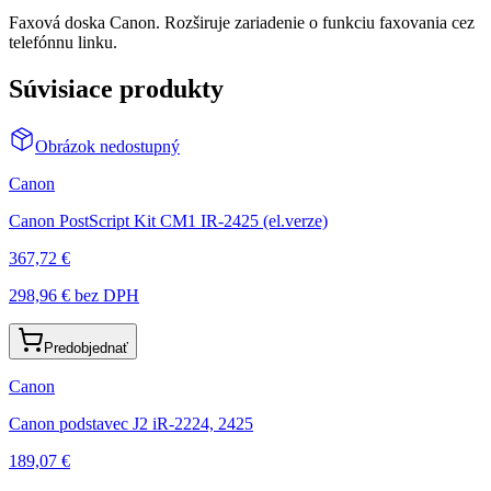
Faxová doska Canon. Rozširuje zariadenie o funkciu faxovania cez
telefónnu linku.
Súvisiace produkty
Obrázok nedostupný
Canon
Canon PostScript Kit CM1 IR-2425 (el.verze)
367,72 €
298,96 €
bez DPH
Predobjednať
Canon
Canon podstavec J2 iR-2224, 2425
189,07 €