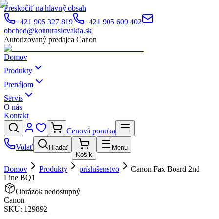
Preskočiť na hlavný obsah
+421 905 327 819
+421 905 609 402
obchod@konturaslovakia.sk
Autorizovaný predajca Canon
Domov
Produkty
Prenájom
Servis
O nás
Kontakt
Cenová ponuka
Volať
Hľadať
Menu
Košík
Domov
Produkty
príslušenstvo
Canon Fax Board 2nd
Line BQ1
Obrázok nedostupný
Canon
SKU:
129892