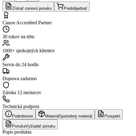
Získať cenovú ponuku
Predobjednať
Canon Accredited Partner
30 rokov na trhu
1000+ spokojných klientov
Servis do 24 hodín
Doprava zadarmo
Záruka
12 mesiacov
Technická podpora
Podrobnosti
Materiál
Spotrebný materiál
Prospekt
Ponuka
Vyžiadať ponuku
Popis produktu