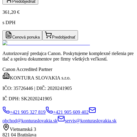
Predobjednať
361,20 €
s DPH
Cenová ponuka
Predobjednať
Autorizovaný predajca Canon
. Poskytujeme komplexné riešenia pre
tlač a správu dokumentov pre firmy všetkých veľkostí.
Canon Accredited Partner
KONTURA SLOVAKIA s.r.o.
IČO:
35726446
| DIČ:
2020241905
IČ DPH:
SK2020241905
+421 905 327 819
+421 905 609 402
obchod@konturaslovakia.sk
servis@konturaslovakia.sk
Vietnamská 3
821 04
Bratislava