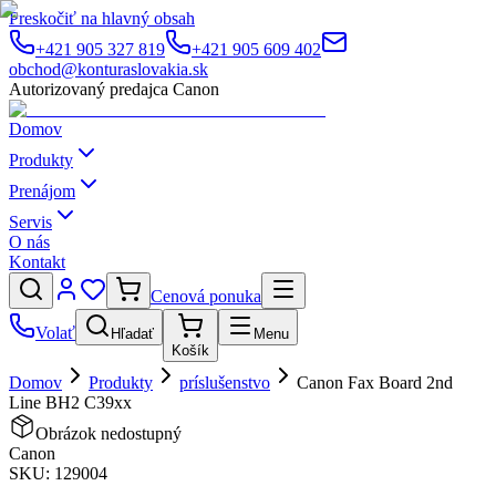
Preskočiť na hlavný obsah
+421 905 327 819
+421 905 609 402
obchod@konturaslovakia.sk
Autorizovaný predajca Canon
Domov
Produkty
Prenájom
Servis
O nás
Kontakt
Cenová ponuka
Volať
Hľadať
Menu
Košík
Domov
Produkty
príslušenstvo
Canon Fax Board 2nd
Line BH2 C39xx
Obrázok nedostupný
Canon
SKU:
129004