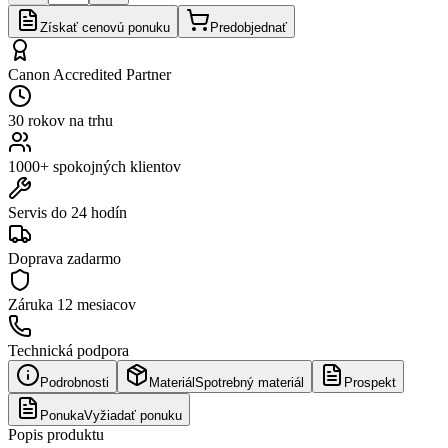
Získať cenovú ponuku
Predobjednať
Canon Accredited Partner
30 rokov na trhu
1000+ spokojných klientov
Servis do 24 hodín
Doprava zadarmo
Záruka
12 mesiacov
Technická podpora
Podrobnosti
Materiál
Spotrebný materiál
Prospekt
Ponuka
Vyžiadať ponuku
Popis produktu