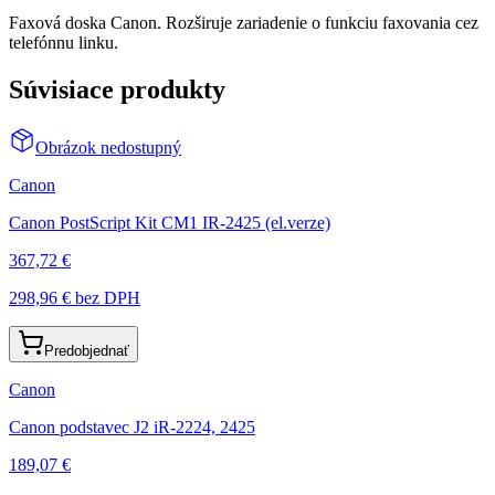
Faxová doska Canon. Rozširuje zariadenie o funkciu faxovania cez
telefónnu linku.
Súvisiace produkty
Obrázok nedostupný
Canon
Canon PostScript Kit CM1 IR-2425 (el.verze)
367,72 €
298,96 €
bez DPH
Predobjednať
Canon
Canon podstavec J2 iR-2224, 2425
189,07 €