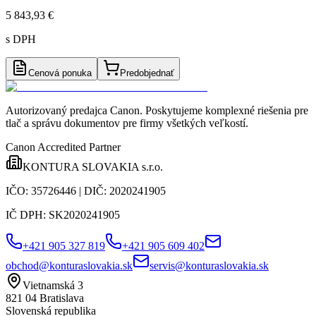
5 843,93 €
s DPH
Cenová ponuka
Predobjednať
Autorizovaný predajca Canon
. Poskytujeme komplexné riešenia pre
tlač a správu dokumentov pre firmy všetkých veľkostí.
Canon Accredited Partner
KONTURA SLOVAKIA s.r.o.
IČO:
35726446
| DIČ:
2020241905
IČ DPH:
SK2020241905
+421 905 327 819
+421 905 609 402
obchod@konturaslovakia.sk
servis@konturaslovakia.sk
Vietnamská 3
821 04
Bratislava
Slovenská republika