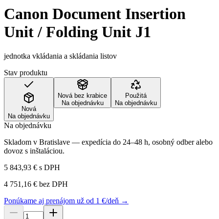
Canon Document Insertion
Unit / Folding Unit J1
jednotka vkládania a skládania listov
Stav produktu
Nová bez krabice
Použitá
Na objednávku
Na objednávku
Nová
Na objednávku
Na objednávku
Skladom v Bratislave — expedícia do 24–48 h, osobný odber alebo
dovoz s inštaláciou.
5 843,93 €
s DPH
4 751,16 €
bez DPH
Ponúkame aj prenájom už od 1 €/deň →