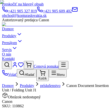
Preskočiť na hlavný obsah
+421 905 327 819
+421 905 609 402
obchod@konturaslovakia.sk
Autorizovaný predajca Canon
Domov
Produkty
Prenájom
Servis
O nás
Kontakt
Cenová ponuka
Volať
Hľadať
Menu
Košík
Domov
Produkty
príslušenstvo
Canon Document Insertion
Unit / Folding Unit J1
Obrázok nedostupný
Canon
SKU:
110862