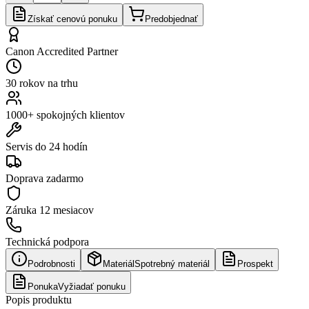
Získať cenovú ponuku
Predobjednať
Canon Accredited Partner
30 rokov na trhu
1000+ spokojných klientov
Servis do 24 hodín
Doprava zadarmo
Záruka
12 mesiacov
Technická podpora
Podrobnosti
Materiál
Spotrebný materiál
Prospekt
Ponuka
Vyžiadať ponuku
Popis produktu