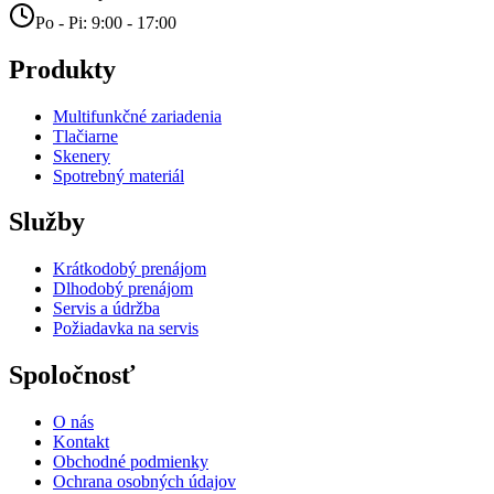
Po - Pi: 9:00 - 17:00
Produkty
Multifunkčné zariadenia
Tlačiarne
Skenery
Spotrebný materiál
Služby
Krátkodobý prenájom
Dlhodobý prenájom
Servis a údržba
Požiadavka na servis
Spoločnosť
O nás
Kontakt
Obchodné podmienky
Ochrana osobných údajov