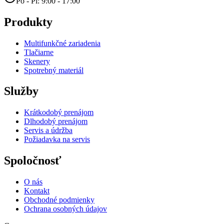
Po - Pi: 9:00 - 17:00
Produkty
Multifunkčné zariadenia
Tlačiarne
Skenery
Spotrebný materiál
Služby
Krátkodobý prenájom
Dlhodobý prenájom
Servis a údržba
Požiadavka na servis
Spoločnosť
O nás
Kontakt
Obchodné podmienky
Ochrana osobných údajov