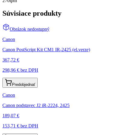
270ipm
Súvisiace produkty
Obrázok nedostupný
Canon
Canon PostScript Kit CM1 IR-2425 (el.verze)
367,72 €
298,96 €
bez DPH
Predobjednať
Canon
Canon podstavec J2 iR-2224, 2425
189,07 €
153,71 €
bez DPH