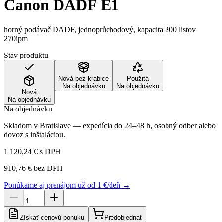
Canon DADF E1
horný podávač DADF, jednoprůchodový, kapacita 200 listov
270ipm
Stav produktu
Nová bez krabice
Použitá
Na objednávku
Na objednávku
Nová
Na objednávku
Na objednávku
Skladom v Bratislave — expedícia do 24–48 h, osobný odber alebo
dovoz s inštaláciou.
1 120,24 €
s DPH
910,76 €
bez DPH
Ponúkame aj prenájom už od 1 €/deň →
Získať cenovú ponuku
Predobjednať