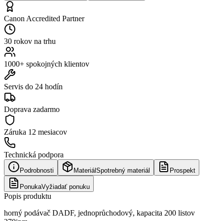
Canon Accredited Partner
30 rokov na trhu
1000+ spokojných klientov
Servis do 24 hodín
Doprava zadarmo
Záruka
12 mesiacov
Technická podpora
Podrobnosti
Materiál
Spotrebný materiál
Prospekt
Ponuka
Vyžiadať ponuku
Popis produktu
horný podávač DADF, jednoprůchodový, kapacita 200 listov