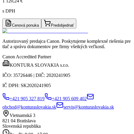
1 120,24 €
s DPH
Cenová ponuka
Predobjednať
Autorizovaný predajca Canon
. Poskytujeme komplexné riešenia pre
tlač a správu dokumentov pre firmy všetkých veľkostí.
Canon Accredited Partner
KONTURA SLOVAKIA s.r.o.
IČO:
35726446
| DIČ:
2020241905
IČ DPH:
SK2020241905
+421 905 327 819
+421 905 609 402
obchod@konturaslovakia.sk
servis@konturaslovakia.sk
Vietnamská 3
821 04
Bratislava
Slovenská republika