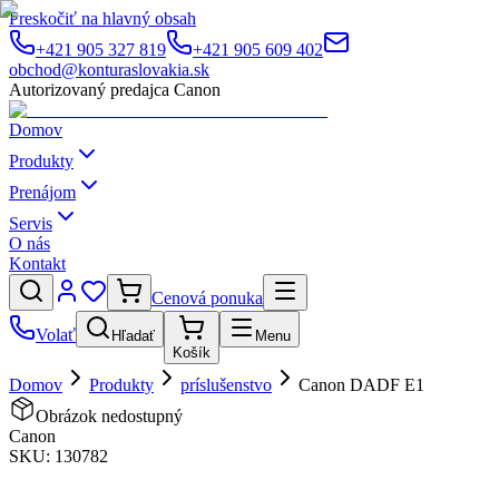
Preskočiť na hlavný obsah
+421 905 327 819
+421 905 609 402
obchod@konturaslovakia.sk
Autorizovaný predajca Canon
Domov
Produkty
Prenájom
Servis
O nás
Kontakt
Cenová ponuka
Volať
Hľadať
Menu
Košík
Domov
Produkty
príslušenstvo
Canon DADF E1
Obrázok nedostupný
Canon
SKU:
130782