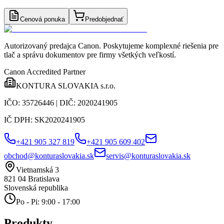
Cenová ponuka
Predobjednať
Autorizovaný predajca Canon
. Poskytujeme komplexné riešenia pre
tlač a správu dokumentov pre firmy všetkých veľkostí.
Canon Accredited Partner
KONTURA SLOVAKIA s.r.o.
IČO:
35726446
| DIČ:
2020241905
IČ DPH:
SK2020241905
+421 905 327 819
+421 905 609 402
obchod@konturaslovakia.sk
servis@konturaslovakia.sk
Vietnamská 3
821 04
Bratislava
Slovenská republika
Po - Pi: 9:00 - 17:00
Produkty