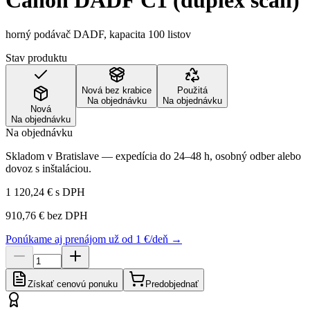
Canon DADF C1 (duplex scan)
horný podávač DADF, kapacita 100 listov
Stav produktu
Nová bez krabice
Použitá
Na objednávku
Na objednávku
Nová
Na objednávku
Na objednávku
Skladom v Bratislave — expedícia do 24–48 h, osobný odber alebo
dovoz s inštaláciou.
1 120,24 €
s DPH
910,76 €
bez DPH
Ponúkame aj prenájom už od 1 €/deň →
Získať cenovú ponuku
Predobjednať