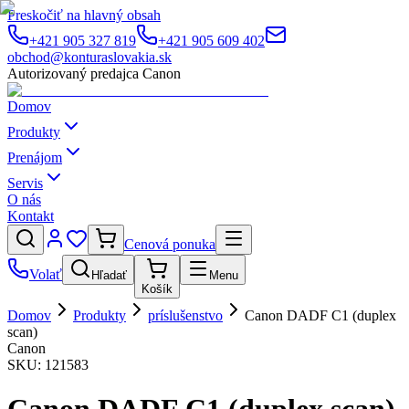
Preskočiť na hlavný obsah
+421 905 327 819
+421 905 609 402
obchod@konturaslovakia.sk
Autorizovaný predajca Canon
Domov
Produkty
Prenájom
Servis
O nás
Kontakt
Cenová ponuka
Volať
Hľadať
Menu
Košík
Domov
Produkty
príslušenstvo
Canon DADF C1 (duplex
scan)
Canon
SKU:
121583