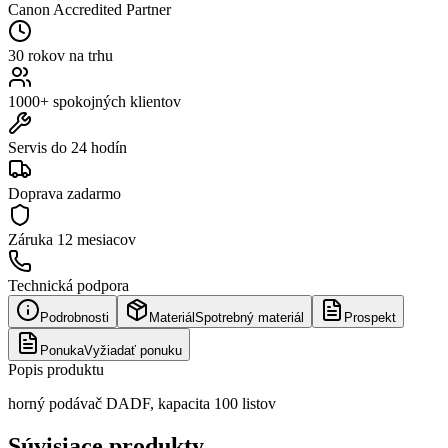
Canon Accredited Partner
30 rokov na trhu
1000+ spokojných klientov
Servis do 24 hodín
Doprava zadarmo
Záruka
12 mesiacov
Technická podpora
Podrobnosti
Materiál
Spotrebný materiál
Prospekt
Ponuka
Vyžiadať ponuku
Popis produktu
horný podávač DADF, kapacita 100 listov
Súvisiace produkty