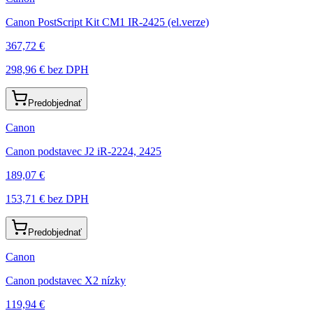
Canon PostScript Kit CM1 IR-2425 (el.verze)
367,72 €
298,96 €
bez DPH
Predobjednať
Canon
Canon podstavec J2 iR-2224, 2425
189,07 €
153,71 €
bez DPH
Predobjednať
Canon
Canon podstavec X2 nízky
119,94 €