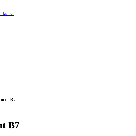
akia.sk
ement B7
nt B7