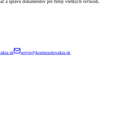
lač a správu dokumentov pre firmy všetkých veľkostí.
akia.sk
servis@konturaslovakia.sk