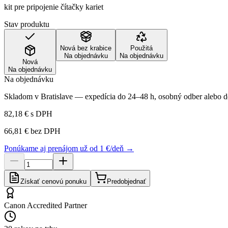
kit pre pripojenie čítačky kariet
Stav produktu
Nová bez krabice
Použitá
Na objednávku
Na objednávku
Nová
Na objednávku
Na objednávku
Skladom v Bratislave — expedícia do 24–48 h, osobný odber alebo do
82,18 €
s DPH
66,81 €
bez DPH
Ponúkame aj prenájom už od 1 €/deň →
Získať cenovú ponuku
Predobjednať
Canon Accredited Partner