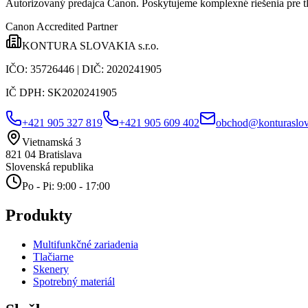
Autorizovaný predajca Canon
. Poskytujeme komplexné riešenia pre t
Canon Accredited Partner
KONTURA SLOVAKIA s.r.o.
IČO:
35726446
| DIČ:
2020241905
IČ DPH:
SK2020241905
+421 905 327 819
+421 905 609 402
obchod@konturaslov
Vietnamská 3
821 04
Bratislava
Slovenská republika
Po - Pi: 9:00 - 17:00
Produkty
Multifunkčné zariadenia
Tlačiarne
Skenery
Spotrebný materiál