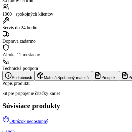
30 rokov na trhu
1000+ spokojných klientov
Servis do 24 hodín
Doprava zadarmo
Záruka
12 mesiacov
Technická podpora
Podrobnosti
Materiál
Spotrebný materiál
Prospekt
P
Popis produktu
kit pre pripojenie čítačky kariet
Súvisiace produkty
Obrázok nedostupný
Canon