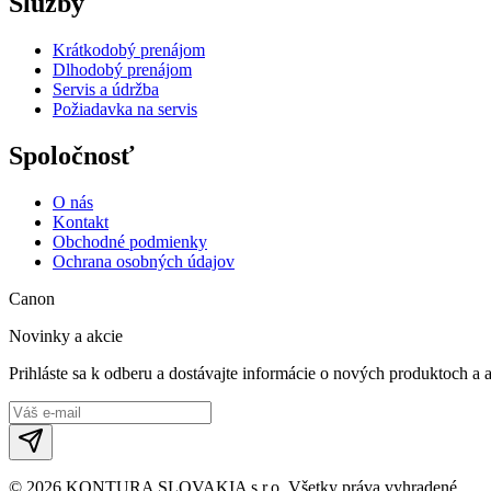
Služby
Krátkodobý prenájom
Dlhodobý prenájom
Servis a údržba
Požiadavka na servis
Spoločnosť
O nás
Kontakt
Obchodné podmienky
Ochrana osobných údajov
Canon
Novinky a akcie
Prihláste sa k odberu a dostávajte informácie o nových produktoch a 
©
2026
KONTURA SLOVAKIA s.r.o.
Všetky práva vyhradené.