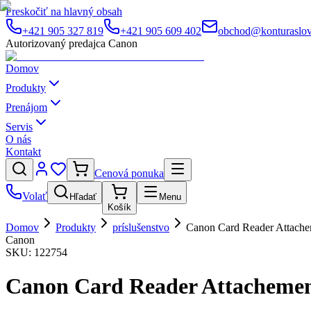
Preskočiť na hlavný obsah
+421 905 327 819
+421 905 609 402
obchod@konturaslov
Autorizovaný predajca Canon
Domov
Produkty
Prenájom
Servis
O nás
Kontakt
Cenová ponuka
Volať
Hľadať
Menu
Košík
Domov
Produkty
príslušenstvo
Canon Card Reader Attach
Canon
SKU:
122754
Canon Card Reader Attacheme