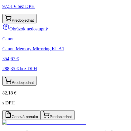
97,51 €
bez DPH
Predobjednať
Obrázok nedostupný
Canon
Canon Memory Mirroring Kit A1
354,67 €
288,35 €
bez DPH
Predobjednať
82,18 €
s DPH
Cenová ponuka
Predobjednať