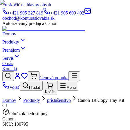
Preskočiť na hlavný obsah
+421 905 327 819
+421 905 609 402
obchod@konturaslovakia.sk
Autorizovaný predajca Canon
Domov
Produkty
Prenájom
Servis
O nás
Kontakt
Cenová ponuka
Volať
Hľadať
Menu
Košík
Domov
Produkty
príslušenstvo
Canon 1st Copy Tray Kit
C1
Obrázok nedostupný
Canon
SKU:
130795