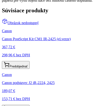
papiera pre vyšší objem tlače bez nutnosti častého dopĺňania.
Súvisiace produkty
Obrázok nedostupný
Canon
Canon PostScript Kit CM1 IR-2425 (el.verze)
367,72 €
298,96 €
bez DPH
Predobjednať
Canon
Canon podstavec J2 iR-2224, 2425
189,07 €
153,71 €
bez DPH