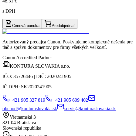
48,31 €
s DPH
Cenová ponuka
Predobjednať
Autorizovaný predajca Canon
. Poskytujeme komplexné riešenia pre
tlač a správu dokumentov pre firmy všetkých veľkostí.
Canon Accredited Partner
KONTURA SLOVAKIA s.r.o.
IČO:
35726446
| DIČ:
2020241905
IČ DPH:
SK2020241905
+421 905 327 819
+421 905 609 402
obchod@konturaslovakia.sk
servis@konturaslovakia.sk
Vietnamská 3
821 04
Bratislava
Slovenská republika