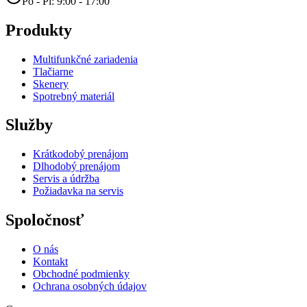
Po - Pi: 9:00 - 17:00
Produkty
Multifunkčné zariadenia
Tlačiarne
Skenery
Spotrebný materiál
Služby
Krátkodobý prenájom
Dlhodobý prenájom
Servis a údržba
Požiadavka na servis
Spoločnosť
O nás
Kontakt
Obchodné podmienky
Ochrana osobných údajov