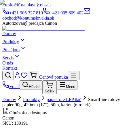
Preskočiť na hlavný obsah
+421 905 327 819
+421 905 609 402
obchod@konturaslovakia.sk
Autorizovaný predajca Canon
Domov
Produkty
Prenájom
Servis
O nás
Kontakt
Cenová ponuka
Volať
Hľadať
Menu
Košík
Domov
Produkty
papier pre LFP tlač
SmartLine rolový
papier 90g, 420mm (17"), 50m, kartón (6 roliek)
Obrázok nedostupný
Canon
SKU:
130191