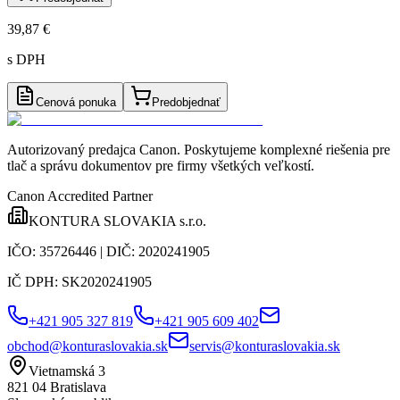
39,87 €
s DPH
Cenová ponuka
Predobjednať
Autorizovaný predajca Canon
. Poskytujeme komplexné riešenia pre
tlač a správu dokumentov pre firmy všetkých veľkostí.
Canon Accredited Partner
KONTURA SLOVAKIA s.r.o.
IČO:
35726446
| DIČ:
2020241905
IČ DPH:
SK2020241905
+421 905 327 819
+421 905 609 402
obchod@konturaslovakia.sk
servis@konturaslovakia.sk
Vietnamská 3
821 04
Bratislava