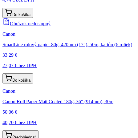
Do košíka
Obrázok nedostupný
Canon
SmartLine rolový papier 80g, 420mm (17"), 50m, kartón (6 roliek)
33,29 €
27,07 €
bez DPH
Do košíka
Canon
Canon Roll Paper Matt Coated 180g, 36" (914mm), 30m
50,06 €
40,70 €
bez DPH
Predobjednať