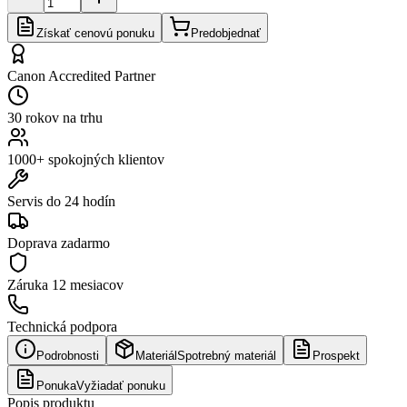
Získať cenovú ponuku
Predobjednať
Canon Accredited Partner
30 rokov na trhu
1000+ spokojných klientov
Servis do 24 hodín
Doprava zadarmo
Záruka
12 mesiacov
Technická podpora
Podrobnosti
Materiál
Spotrebný materiál
Prospekt
Ponuka
Vyžiadať ponuku
Popis produktu