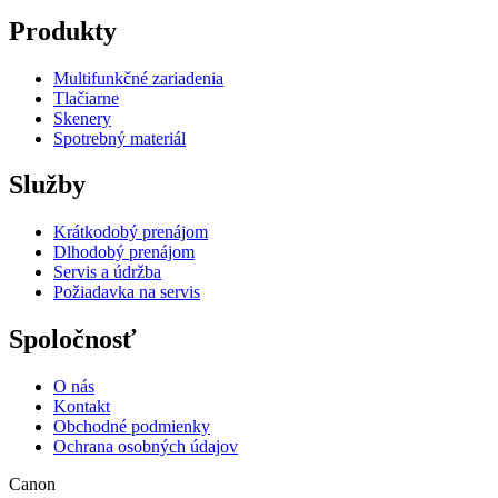
Produkty
Multifunkčné zariadenia
Tlačiarne
Skenery
Spotrebný materiál
Služby
Krátkodobý prenájom
Dlhodobý prenájom
Servis a údržba
Požiadavka na servis
Spoločnosť
O nás
Kontakt
Obchodné podmienky
Ochrana osobných údajov
Canon