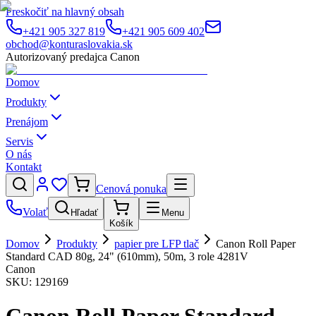
Preskočiť na hlavný obsah
+421 905 327 819
+421 905 609 402
obchod@konturaslovakia.sk
Autorizovaný predajca Canon
Domov
Produkty
Prenájom
Servis
O nás
Kontakt
Cenová ponuka
Volať
Hľadať
Menu
Košík
Domov
Produkty
papier pre LFP tlač
Canon Roll Paper
Standard CAD 80g, 24" (610mm), 50m, 3 role 4281V
Canon
SKU:
129169