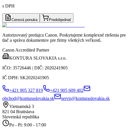
s DPH
Cenová ponuka
Predobjednať
Autorizovaný predajca Canon
. Poskytujeme komplexné riešenia pre
tlač a správu dokumentov pre firmy všetkých veľkostí.
Canon Accredited Partner
KONTURA SLOVAKIA s.r.o.
IČO:
35726446
| DIČ:
2020241905
IČ DPH:
SK2020241905
+421 905 327 819
+421 905 609 402
obchod@konturaslovakia.sk
servis@konturaslovakia.sk
Vietnamská 3
821 04
Bratislava
Slovenská republika
Po - Pi: 9:00 - 17:00