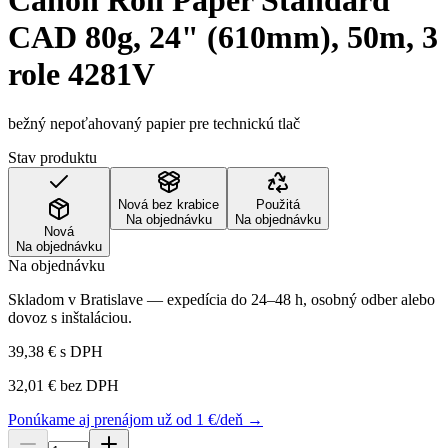
Canon Roll Paper Standard
CAD 80g, 24" (610mm), 50m, 3
role 4281V
bežný nepoťahovaný papier pre technickú tlač
Stav produktu
Nová bez krabice
Použitá
Na objednávku
Na objednávku
Nová
Na objednávku
Na objednávku
Skladom v Bratislave — expedícia do 24–48 h, osobný odber alebo
dovoz s inštaláciou.
39,38 €
s DPH
32,01 €
bez DPH
Ponúkame aj prenájom už od 1 €/deň →