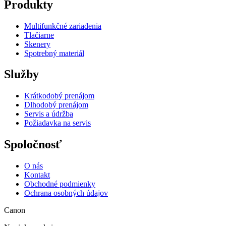
Produkty
Multifunkčné zariadenia
Tlačiarne
Skenery
Spotrebný materiál
Služby
Krátkodobý prenájom
Dlhodobý prenájom
Servis a údržba
Požiadavka na servis
Spoločnosť
O nás
Kontakt
Obchodné podmienky
Ochrana osobných údajov
Canon