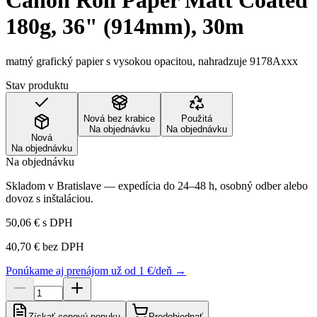
Canon Roll Paper Matt Coated
180g, 36" (914mm), 30m
matný grafický papier s vysokou opacitou, nahradzuje 9178Axxx
Stav produktu
Nová bez krabice
Použitá
Na objednávku
Na objednávku
Nová
Na objednávku
Na objednávku
Skladom v Bratislave — expedícia do 24–48 h, osobný odber alebo
dovoz s inštaláciou.
50,06 €
s DPH
40,70 €
bez DPH
Ponúkame aj prenájom už od 1 €/deň →
Získať cenovú ponuku
Predobjednať