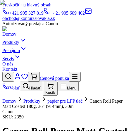
Preskočiť na hlavný obsah
+421 905 327 819
+421 905 609 402
obchod@konturaslovakia.sk
Autorizovaný predajca Canon
Domov
Produkty
Prenájom
Servis
O nás
Kontakt
Cenová ponuka
Volať
Hľadať
Menu
Košík
Domov
Produkty
papier pre LFP tlač
Canon Roll Paper
Matt Coated 180g, 36" (914mm), 30m
Canon
SKU:
2350