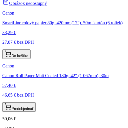
Obrázok nedostupný
Canon
SmartLine rolový papier 80g, 420mm (17"), 50m, kartón (6 roliek)
33,29 €
27,07 €
bez DPH
Do košíka
Canon
Canon Roll Paper Matt Coated 180g, 42" (1 067mm), 30m
57,40 €
46,65 €
bez DPH
Predobjednať
50,06 €