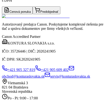
s DPH
Cenová ponuka
Predobjednať
Autorizovaný predajca Canon
. Poskytujeme komplexné riešenia pre
tlač a správu dokumentov pre firmy všetkých veľkostí.
Canon Accredited Partner
KONTURA SLOVAKIA s.r.o.
IČO:
35726446
| DIČ:
2020241905
IČ DPH:
SK2020241905
+421 905 327 819
+421 905 609 402
obchod@konturaslovakia.sk
servis@konturaslovakia.sk
Vietnamská 3
821 04
Bratislava
Slovenská republika
Po - Pi: 9:00 - 17:00