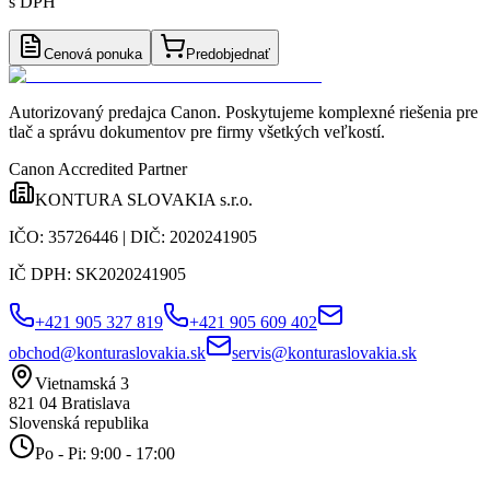
s DPH
Cenová ponuka
Predobjednať
Autorizovaný predajca Canon
. Poskytujeme komplexné riešenia pre
tlač a správu dokumentov pre firmy všetkých veľkostí.
Canon Accredited Partner
KONTURA SLOVAKIA s.r.o.
IČO:
35726446
| DIČ:
2020241905
IČ DPH:
SK2020241905
+421 905 327 819
+421 905 609 402
obchod@konturaslovakia.sk
servis@konturaslovakia.sk
Vietnamská 3
821 04
Bratislava
Slovenská republika
Po - Pi: 9:00 - 17:00