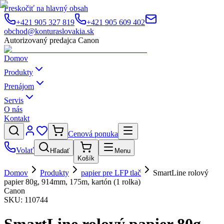
Preskočiť na hlavný obsah
+421 905 327 819
+421 905 609 402
obchod@konturaslovakia.sk
Autorizovaný predajca Canon
Domov
Produkty
Prenájom
Servis
O nás
Kontakt
Cenová ponuka
Volať
Hľadať
Menu
Košík
Domov
Produkty
papier pre LFP tlač
SmartLine rolový
papier 80g, 914mm, 175m, kartón (1 rolka)
Canon
SKU:
110744