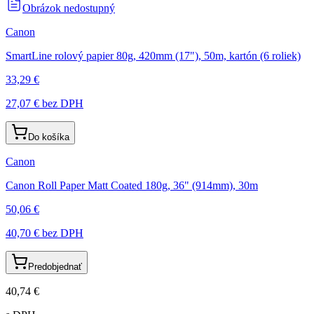
Obrázok nedostupný
Canon
SmartLine rolový papier 80g, 420mm (17"), 50m, kartón (6 roliek)
33,29 €
27,07 €
bez DPH
Do košíka
Canon
Canon Roll Paper Matt Coated 180g, 36" (914mm), 30m
50,06 €
40,70 €
bez DPH
Predobjednať
40,74 €