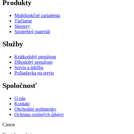
Produkty
Multifunkčné zariadenia
Tlačiarne
Skenery
Spotrebný materiál
Služby
Krátkodobý prenájom
Dlhodobý prenájom
Servis a údržba
Požiadavka na servis
Spoločnosť
O nás
Kontakt
Obchodné podmienky
Ochrana osobných údajov
Canon