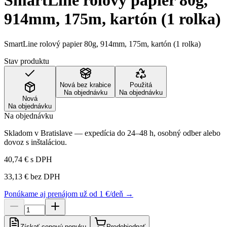
SmartLine rolový papier 80g,
914mm, 175m, kartón (1 rolka)
SmartLine rolový papier 80g, 914mm, 175m, kartón (1 rolka)
Stav produktu
Nová bez krabice
Použitá
Na objednávku
Na objednávku
Nová
Na objednávku
Na objednávku
Skladom v Bratislave — expedícia do 24–48 h, osobný odber alebo
dovoz s inštaláciou.
40,74 €
s DPH
33,13 €
bez DPH
Ponúkame aj prenájom už od 1 €/deň →
Získať cenovú ponuku
Predobjednať