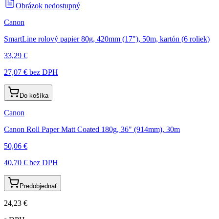
Obrázok nedostupný
Canon
SmartLine rolový papier 80g, 420mm (17"), 50m, kartón (6 roliek)
33,29 €
27,07 €
bez DPH
Do košíka
Canon
Canon Roll Paper Matt Coated 180g, 36" (914mm), 30m
50,06 €
40,70 €
bez DPH
Predobjednať
24,23 €