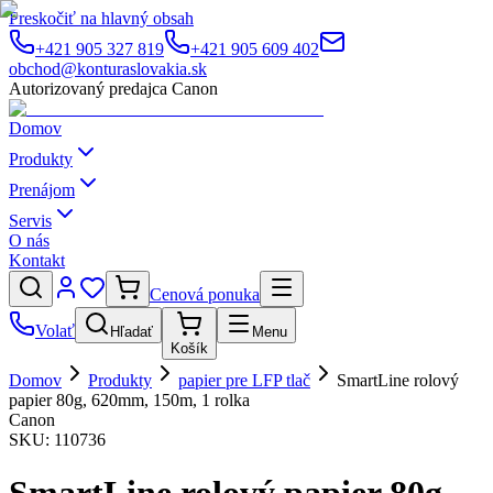
Preskočiť na hlavný obsah
+421 905 327 819
+421 905 609 402
obchod@konturaslovakia.sk
Autorizovaný predajca Canon
Domov
Produkty
Prenájom
Servis
O nás
Kontakt
Cenová ponuka
Volať
Hľadať
Menu
Košík
Domov
Produkty
papier pre LFP tlač
SmartLine rolový
papier 80g, 620mm, 150m, 1 rolka
Canon
SKU:
110736