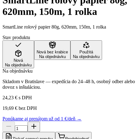
SmartLine rolový papier 80g,
620mm, 150m, 1 rolka
SmartLine rolový papier 80g, 620mm, 150m, 1 rolka
Stav produktu
Nová bez krabice
Použitá
Na objednávku
Na objednávku
Nová
Na objednávku
Na objednávku
Skladom v Bratislave — expedícia do 24–48 h, osobný odber alebo
dovoz s inštaláciou.
24,23 €
s DPH
19,69 €
bez DPH
Ponúkame aj prenájom už od 1 €/deň →
Získať cenovú ponuku
Predobjednať