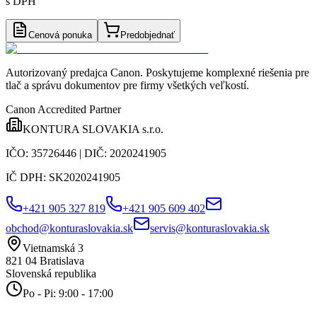
s DPH
Cenová ponuka
Predobjednať
Autorizovaný predajca Canon
. Poskytujeme komplexné riešenia pre
tlač a správu dokumentov pre firmy všetkých veľkostí.
Canon Accredited Partner
KONTURA SLOVAKIA s.r.o.
IČO:
35726446
| DIČ:
2020241905
IČ DPH:
SK2020241905
+421 905 327 819
+421 905 609 402
obchod@konturaslovakia.sk
servis@konturaslovakia.sk
Vietnamská 3
821 04
Bratislava
Slovenská republika
Po - Pi: 9:00 - 17:00