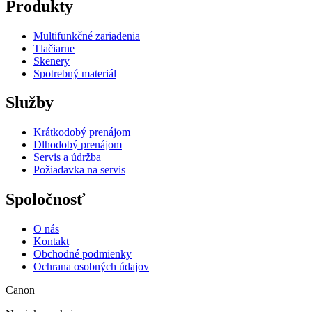
Produkty
Multifunkčné zariadenia
Tlačiarne
Skenery
Spotrebný materiál
Služby
Krátkodobý prenájom
Dlhodobý prenájom
Servis a údržba
Požiadavka na servis
Spoločnosť
O nás
Kontakt
Obchodné podmienky
Ochrana osobných údajov
Canon