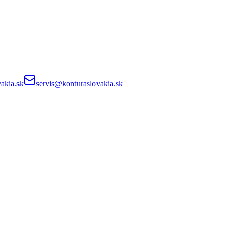
akia.sk
servis@konturaslovakia.sk