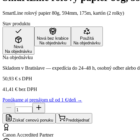
SmartLine rolový papier 80g, 594mm, 175m, kartón (2 rolky)
Stav produktu
Nová bez krabice
Použitá
Na objednávku
Na objednávku
Nová
Na objednávku
Na objednávku
Skladom v Bratislave — expedícia do 24–48 h, osobný odber alebo do
50,93 €
s DPH
41,41 €
bez DPH
Ponúkame aj prenájom už od 1 €/deň →
Získať cenovú ponuku
Predobjednať
Canon Accredited Partner