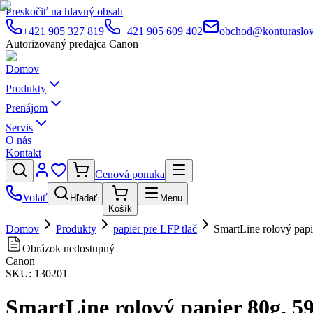
Preskočiť na hlavný obsah
+421 905 327 819
+421 905 609 402
obchod@konturaslov
Autorizovaný predajca Canon
Domov
Produkty
Prenájom
Servis
O nás
Kontakt
Cenová ponuka
Volať
Hľadať
Menu
Košík
Domov
Produkty
papier pre LFP tlač
SmartLine rolový papi
Obrázok nedostupný
Canon
SKU:
130201
SmartLine rolový papier 80g, 5