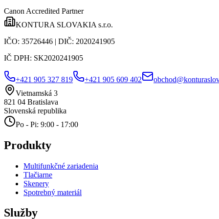
Canon Accredited Partner
KONTURA SLOVAKIA s.r.o.
IČO:
35726446
| DIČ:
2020241905
IČ DPH:
SK2020241905
+421 905 327 819
+421 905 609 402
obchod@konturaslov
Vietnamská 3
821 04
Bratislava
Slovenská republika
Po - Pi: 9:00 - 17:00
Produkty
Multifunkčné zariadenia
Tlačiarne
Skenery
Spotrebný materiál
Služby