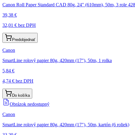
Canon Roll Paper Standard CAD 80g, 24" (610mm), 50m, 3 role 42
39,38 €
32,01 €
bez DPH
Predobjednať
Canon
SmartLine rolový papier 80g, 420mm (17"), 50m, 1 rolka
5,84 €
4,74 €
bez DPH
Do košíka
Obrázok nedostupný
Canon
SmartLine rolový papier 80g, 420mm (17"), 50m, kartón (6 roliek)
33,29 €