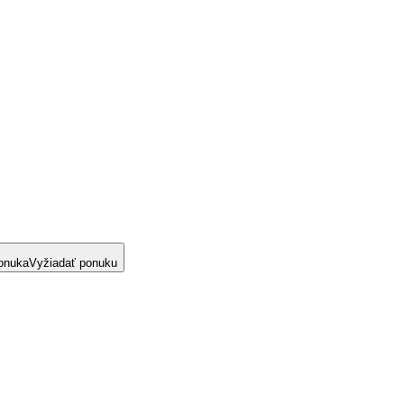
onuka
Vyžiadať ponuku