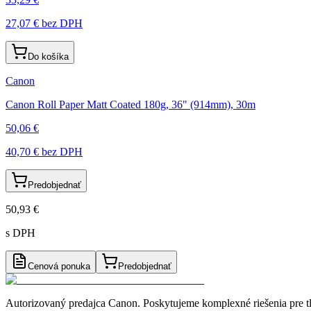
27,07 €
bez DPH
Do košíka
Canon
Canon Roll Paper Matt Coated 180g, 36" (914mm), 30m
50,06 €
40,70 €
bez DPH
Predobjednať
50,93 €
s DPH
Cenová ponuka
Predobjednať
Autorizovaný predajca Canon
. Poskytujeme komplexné riešenia pre t