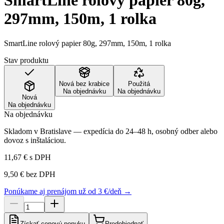
SmartLine rolový papier 80g,
297mm, 150m, 1 rolka
SmartLine rolový papier 80g, 297mm, 150m, 1 rolka
Stav produktu
Nová bez krabice
Použitá
Na objednávku
Na objednávku
Nová
Na objednávku
Na objednávku
Skladom v Bratislave — expedícia do 24–48 h, osobný odber alebo
dovoz s inštaláciou.
11,67 €
s DPH
9,50 €
bez DPH
Ponúkame aj prenájom už od 3 €/deň →
Získať cenovú ponuku
Predobjednať