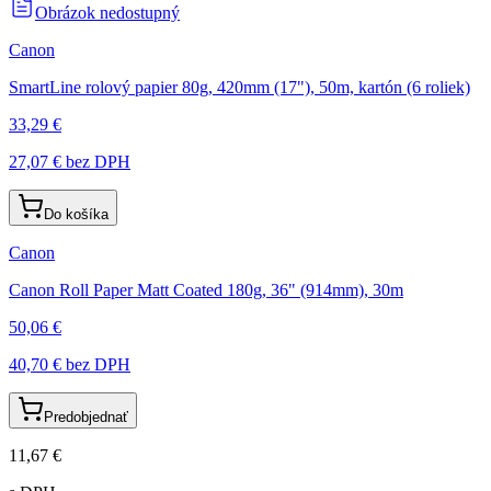
Obrázok nedostupný
Canon
SmartLine rolový papier 80g, 420mm (17"), 50m, kartón (6 roliek)
33,29 €
27,07 €
bez DPH
Do košíka
Canon
Canon Roll Paper Matt Coated 180g, 36" (914mm), 30m
50,06 €
40,70 €
bez DPH
Predobjednať
11,67 €