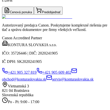
s DPH
Cenová ponuka
Predobjednať
Autorizovaný predajca Canon
. Poskytujeme komplexné riešenia pre
tlač a správu dokumentov pre firmy všetkých veľkostí.
Canon Accredited Partner
KONTURA SLOVAKIA s.r.o.
IČO:
35726446
| DIČ:
2020241905
IČ DPH:
SK2020241905
+421 905 327 819
+421 905 609 402
obchod@konturaslovakia.sk
servis@konturaslovakia.sk
Vietnamská 3
821 04
Bratislava
Slovenská republika
Po - Pi: 9:00 - 17:00