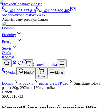
Preskočiť na hlavný obsah
+421 905 327 819
+421 905 609 402
obchod@konturaslovakia.sk
Autorizovaný predajca Canon
Domov
Produkty
Prenájom
Servis
O nás
Kontakt
Cenová ponuka
Volať
Hľadať
Menu
Košík
Domov
Produkty
papier pre LFP tlač
SmartLine rolový
papier 80g, 297mm, 150m, 1 rolka
Canon
SKU:
110733