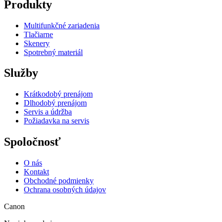
Produkty
Multifunkčné zariadenia
Tlačiarne
Skenery
Spotrebný materiál
Služby
Krátkodobý prenájom
Dlhodobý prenájom
Servis a údržba
Požiadavka na servis
Spoločnosť
O nás
Kontakt
Obchodné podmienky
Ochrana osobných údajov
Canon