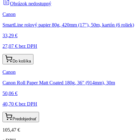
Obrázok nedostupný
Canon
SmartLine rolový papier 80g, 420mm (17"), 50m, kartón (6 roliek)
33,29 €
27,07 €
bez DPH
Do košíka
Canon
Canon Roll Paper Matt Coated 180g, 36" (914mm), 30m
50,06 €
40,70 €
bez DPH
Predobjednať
105,47 €