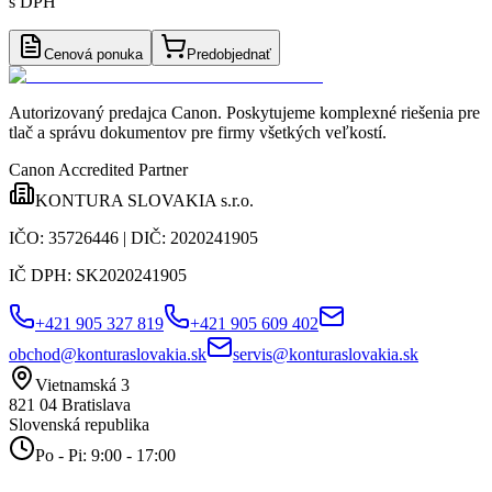
s DPH
Cenová ponuka
Predobjednať
Autorizovaný predajca Canon
. Poskytujeme komplexné riešenia pre
tlač a správu dokumentov pre firmy všetkých veľkostí.
Canon Accredited Partner
KONTURA SLOVAKIA s.r.o.
IČO:
35726446
| DIČ:
2020241905
IČ DPH:
SK2020241905
+421 905 327 819
+421 905 609 402
obchod@konturaslovakia.sk
servis@konturaslovakia.sk
Vietnamská 3
821 04
Bratislava
Slovenská republika
Po - Pi: 9:00 - 17:00