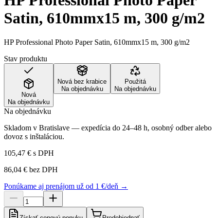
HP Professional Photo Paper
Satin, 610mmx15 m, 300 g/m2
HP Professional Photo Paper Satin, 610mmx15 m, 300 g/m2
Stav produktu
Nová bez krabice
Použitá
Na objednávku
Na objednávku
Nová
Na objednávku
Na objednávku
Skladom v Bratislave — expedícia do 24–48 h, osobný odber alebo
dovoz s inštaláciou.
105,47 €
s DPH
86,04 €
bez DPH
Ponúkame aj prenájom už od 1 €/deň →
Získať cenovú ponuku
Predobjednať