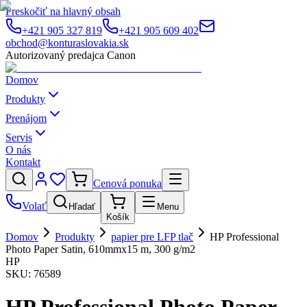
Preskočiť na hlavný obsah
+421 905 327 819
+421 905 609 402
obchod@konturaslovakia.sk
Autorizovaný predajca Canon
Domov
Produkty
Prenájom
Servis
O nás
Kontakt
Cenová ponuka
Volať
Hľadať
Menu
Košík
Domov
Produkty
papier pre LFP tlač
HP Professional
Photo Paper Satin, 610mmx15 m, 300 g/m2
HP
SKU:
76589