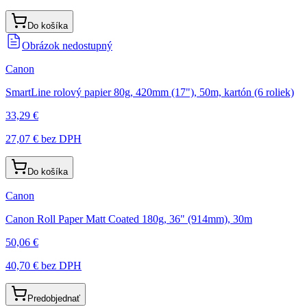
Do košíka
Obrázok nedostupný
Canon
SmartLine rolový papier 80g, 420mm (17"), 50m, kartón (6 roliek)
33,29 €
27,07 €
bez DPH
Do košíka
Canon
Canon Roll Paper Matt Coated 180g, 36" (914mm), 30m
50,06 €
40,70 €
bez DPH
Predobjednať