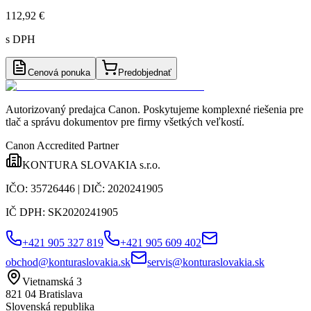
112,92 €
s DPH
Cenová ponuka
Predobjednať
Autorizovaný predajca Canon
. Poskytujeme komplexné riešenia pre
tlač a správu dokumentov pre firmy všetkých veľkostí.
Canon Accredited Partner
KONTURA SLOVAKIA s.r.o.
IČO:
35726446
| DIČ:
2020241905
IČ DPH:
SK2020241905
+421 905 327 819
+421 905 609 402
obchod@konturaslovakia.sk
servis@konturaslovakia.sk
Vietnamská 3
821 04
Bratislava
Slovenská republika