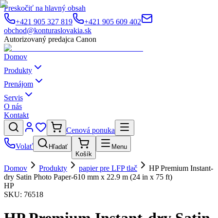
Preskočiť na hlavný obsah
+421 905 327 819
+421 905 609 402
obchod@konturaslovakia.sk
Autorizovaný predajca Canon
Domov
Produkty
Prenájom
Servis
O nás
Kontakt
Cenová ponuka
Volať
Hľadať
Menu
Košík
Domov
Produkty
papier pre LFP tlač
HP Premium Instant-
dry Satin Photo Paper-610 mm x 22.9 m (24 in x 75 ft)
HP
SKU:
76518