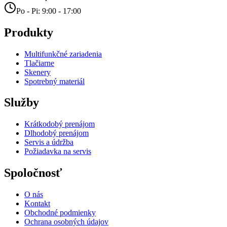
Po - Pi: 9:00 - 17:00
Produkty
Multifunkčné zariadenia
Tlačiarne
Skenery
Spotrebný materiál
Služby
Krátkodobý prenájom
Dlhodobý prenájom
Servis a údržba
Požiadavka na servis
Spoločnosť
O nás
Kontakt
Obchodné podmienky
Ochrana osobných údajov