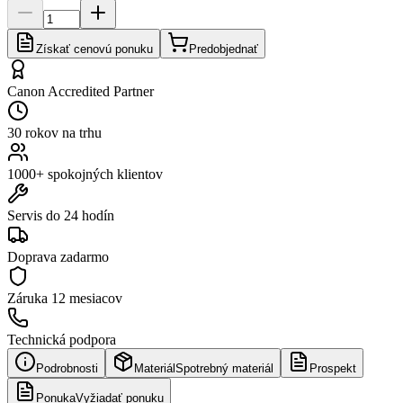
Získať cenovú ponuku
Predobjednať
Canon Accredited Partner
30 rokov na trhu
1000+ spokojných klientov
Servis do 24 hodín
Doprava zadarmo
Záruka
12 mesiacov
Technická podpora
Podrobnosti
Materiál
Spotrebný materiál
Prospekt
Ponuka
Vyžiadať ponuku