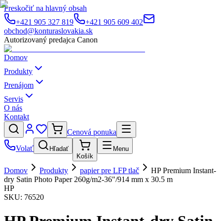
Preskočiť na hlavný obsah
+421 905 327 819
+421 905 609 402
obchod@konturaslovakia.sk
Autorizovaný predajca Canon
Domov
Produkty
Prenájom
Servis
O nás
Kontakt
Cenová ponuka
Volať
Hľadať
Menu
Košík
Domov
Produkty
papier pre LFP tlač
HP Premium Instant-
dry Satin Photo Paper 260g/m2-36"/914 mm x 30.5 m
HP
SKU:
76520