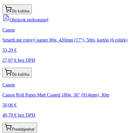
Do košíka
Obrázok nedostupný
Canon
SmartLine rolový papier 80g, 420mm (17"), 50m, kartón (6 roliek)
33,29 €
27,07 €
bez DPH
Do košíka
Canon
Canon Roll Paper Matt Coated 180g, 36" (914mm), 30m
50,06 €
40,70 €
bez DPH
Predobjednať