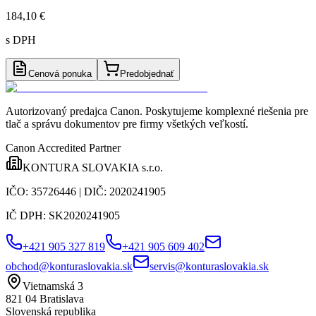
184,10 €
s DPH
Cenová ponuka
Predobjednať
Autorizovaný predajca Canon
. Poskytujeme komplexné riešenia pre
tlač a správu dokumentov pre firmy všetkých veľkostí.
Canon Accredited Partner
KONTURA SLOVAKIA s.r.o.
IČO:
35726446
| DIČ:
2020241905
IČ DPH:
SK2020241905
+421 905 327 819
+421 905 609 402
obchod@konturaslovakia.sk
servis@konturaslovakia.sk
Vietnamská 3
821 04
Bratislava
Slovenská republika