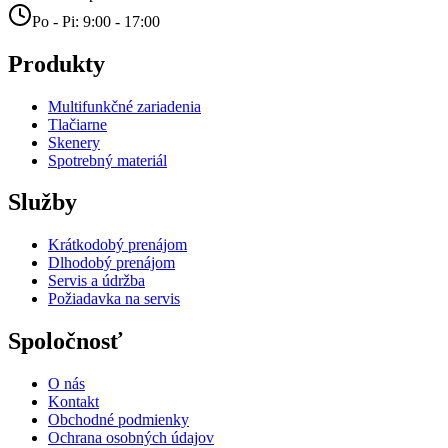
Po - Pi: 9:00 - 17:00
Produkty
Multifunkčné zariadenia
Tlačiarne
Skenery
Spotrebný materiál
Služby
Krátkodobý prenájom
Dlhodobý prenájom
Servis a údržba
Požiadavka na servis
Spoločnosť
O nás
Kontakt
Obchodné podmienky
Ochrana osobných údajov