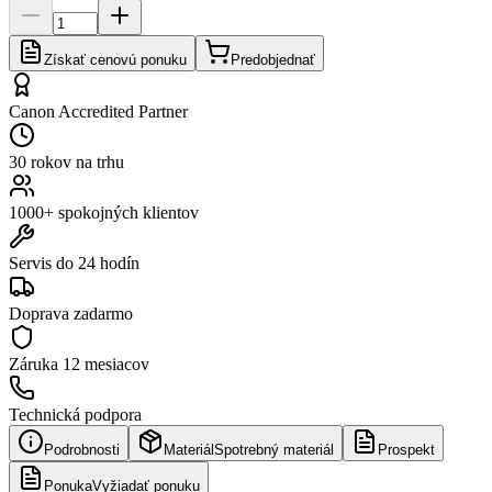
Získať cenovú ponuku
Predobjednať
Canon Accredited Partner
30 rokov na trhu
1000+ spokojných klientov
Servis do 24 hodín
Doprava zadarmo
Záruka
12 mesiacov
Technická podpora
Podrobnosti
Materiál
Spotrebný materiál
Prospekt
Ponuka
Vyžiadať ponuku