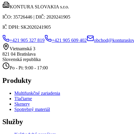
KONTURA SLOVAKIA s.r.o.
IČO:
35726446
| DIČ:
2020241905
IČ DPH:
SK2020241905
+421 905 327 819
+421 905 609 402
obchod@konturaslov
Vietnamská 3
821 04
Bratislava
Slovenská republika
Po - Pi: 9:00 - 17:00
Produkty
Multifunkčné zariadenia
Tlačiarne
Skenery
Spotrebný materiál
Služby