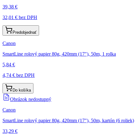
39,38 €
32,01 €
bez DPH
Predobjednať
Canon
SmartLine rolový papier 80g, 420mm (17"), 50m, 1 rolka
5,84 €
4,74 €
bez DPH
Do košíka
Obrázok nedostupný
Canon
SmartLine rolový papier 80g, 420mm (17"), 50m, kartón (6 roliek)
33,29 €