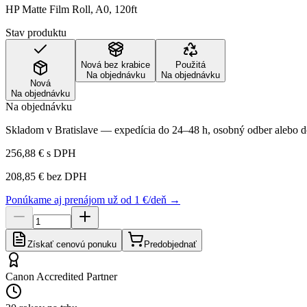
HP Matte Film Roll, A0, 120ft
Stav produktu
Nová bez krabice
Použitá
Na objednávku
Na objednávku
Nová
Na objednávku
Na objednávku
Skladom v Bratislave — expedícia do 24–48 h, osobný odber alebo do
256,88 €
s DPH
208,85 €
bez DPH
Ponúkame aj prenájom už od 1 €/deň →
Získať cenovú ponuku
Predobjednať
Canon Accredited Partner