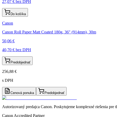
27,07 €
bez DPH
Do košíka
Canon
Canon Roll Paper Matt Coated 180g, 36" (914mm), 30m
50,06 €
40,70 €
bez DPH
Predobjednať
256,88 €
s DPH
Cenová ponuka
Predobjednať
Autorizovaný predajca Canon
. Poskytujeme komplexné riešenia pre t
Canon Accredited Partner