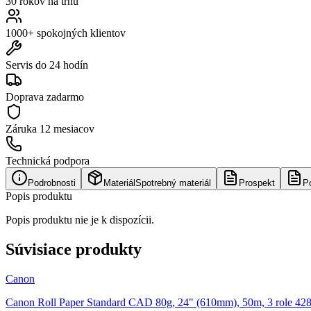
30 rokov na trhu
1000+ spokojných klientov
Servis do 24 hodín
Doprava zadarmo
Záruka
12 mesiacov
Technická podpora
Podrobnosti
Materiál
Spotrebný materiál
Prospekt
P
Popis produktu
Popis produktu nie je k dispozícii.
Súvisiace produkty
Canon
Canon Roll Paper Standard CAD 80g, 24" (610mm), 50m, 3 role 42