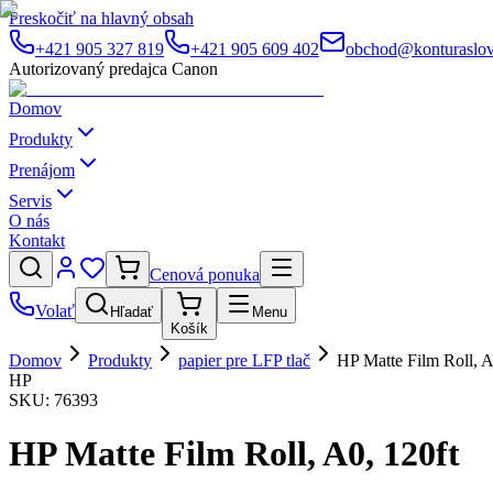
Preskočiť na hlavný obsah
+421 905 327 819
+421 905 609 402
obchod@konturaslov
Autorizovaný predajca Canon
Domov
Produkty
Prenájom
Servis
O nás
Kontakt
Cenová ponuka
Volať
Hľadať
Menu
Košík
Domov
Produkty
papier pre LFP tlač
HP Matte Film Roll, A
HP
SKU:
76393
HP Matte Film Roll, A0, 120ft