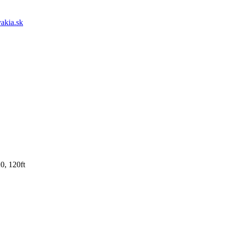
akia.sk
0, 120ft