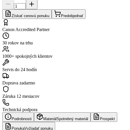
Získať cenovú ponuku
Predobjednať
Canon Accredited Partner
30 rokov na trhu
1000+ spokojných klientov
Servis do 24 hodín
Doprava zadarmo
Záruka
12 mesiacov
Technická podpora
Podrobnosti
Materiál
Spotrebný materiál
Prospekt
Ponuka
Vyžiadať ponuku