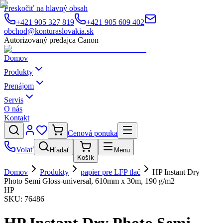
Preskočiť na hlavný obsah
+421 905 327 819
+421 905 609 402
obchod@konturaslovakia.sk
Autorizovaný predajca Canon
Domov
Produkty
Prenájom
Servis
O nás
Kontakt
Cenová ponuka
Volať
Hľadať
Menu
Košík
Domov
Produkty
papier pre LFP tlač
HP Instant Dry
Photo Semi Gloss-universal, 610mm x 30m, 190 g/m2
HP
SKU:
76486