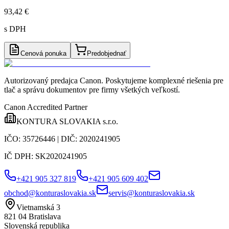
93,42 €
s DPH
Cenová ponuka
Predobjednať
Autorizovaný predajca Canon
. Poskytujeme komplexné riešenia pre
tlač a správu dokumentov pre firmy všetkých veľkostí.
Canon Accredited Partner
KONTURA SLOVAKIA s.r.o.
IČO:
35726446
| DIČ:
2020241905
IČ DPH:
SK2020241905
+421 905 327 819
+421 905 609 402
obchod@konturaslovakia.sk
servis@konturaslovakia.sk
Vietnamská 3
821 04
Bratislava
Slovenská republika