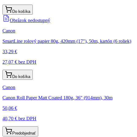
Do košíka
Obrázok nedostupný
Canon
SmartLine rolový papier 80g, 420mm (17"), 50m, kartón (6 roliek)
33,29 €
27,07 €
bez DPH
Do košíka
Canon
Canon Roll Paper Matt Coated 180g, 36" (914mm), 30m
50,06 €
40,70 €
bez DPH
Predobjednať