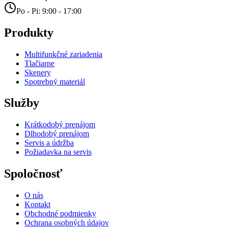
Po - Pi: 9:00 - 17:00
Produkty
Multifunkčné zariadenia
Tlačiarne
Skenery
Spotrebný materiál
Služby
Krátkodobý prenájom
Dlhodobý prenájom
Servis a údržba
Požiadavka na servis
Spoločnosť
O nás
Kontakt
Obchodné podmienky
Ochrana osobných údajov