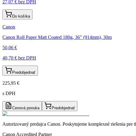
27,07 €
bez DPH
Do košíka
Canon
Canon Roll Paper Matt Coated 180g, 36" (914mm), 30m
50,06 €
40,70 €
bez DPH
Predobjednať
225,95 €
s DPH
Cenová ponuka
Predobjednať
Autorizovaný predajca Canon
. Poskytujeme komplexné riešenia pre t
Canon Accredited Partner