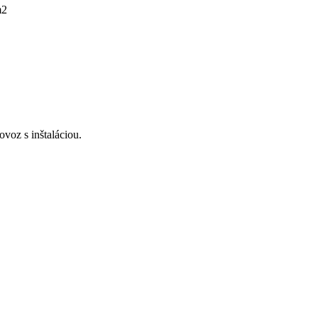
m2
voz s inštaláciou.