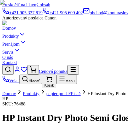
Preskočiť na hlavný obsah
+421 905 327 819
+421 905 609 402
obchod@konturaslov
Autorizovaný predajca Canon
Domov
Produkty
Prenájom
Servis
O nás
Kontakt
Cenová ponuka
Volať
Hľadať
Menu
Košík
Domov
Produkty
papier pre LFP tlač
HP Instant Dry Photo
HP
SKU:
76488
HP Instant Dry Photo Semi Glo