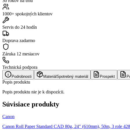
30 rokov na trhu
1000+ spokojných klientov
Servis do 24 hodín
Doprava zadarmo
Záruka
12 mesiacov
Technická podpora
Podrobnosti
Materiál
Spotrebný materiál
Prospekt
P
Popis produktu
Popis produktu nie je k dispozícii.
Súvisiace produkty
Canon
Canon Roll Paper Standard CAD 80g, 24" (610mm), 50m, 3 role 42