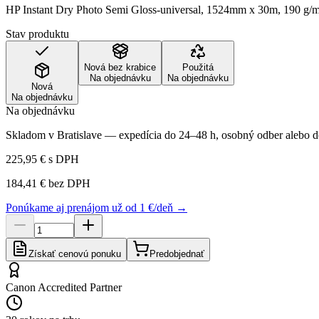
HP Instant Dry Photo Semi Gloss-universal, 1524mm x 30m, 190 g/
Stav produktu
Nová bez krabice
Použitá
Na objednávku
Na objednávku
Nová
Na objednávku
Na objednávku
Skladom v Bratislave — expedícia do 24–48 h, osobný odber alebo do
225,95 €
s DPH
184,41 €
bez DPH
Ponúkame aj prenájom už od 1 €/deň →
Získať cenovú ponuku
Predobjednať
Canon Accredited Partner