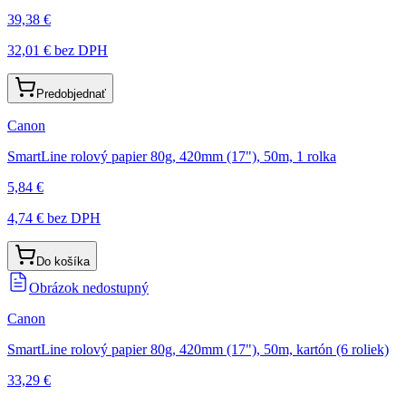
39,38 €
32,01 €
bez DPH
Predobjednať
Canon
SmartLine rolový papier 80g, 420mm (17"), 50m, 1 rolka
5,84 €
4,74 €
bez DPH
Do košíka
Obrázok nedostupný
Canon
SmartLine rolový papier 80g, 420mm (17"), 50m, kartón (6 roliek)
33,29 €