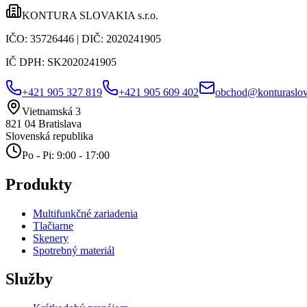
KONTURA SLOVAKIA s.r.o.
IČO:
35726446
| DIČ:
2020241905
IČ DPH:
SK2020241905
+421 905 327 819
+421 905 609 402
obchod@konturaslov
Vietnamská 3
821 04
Bratislava
Slovenská republika
Po - Pi: 9:00 - 17:00
Produkty
Multifunkčné zariadenia
Tlačiarne
Skenery
Spotrebný materiál
Služby